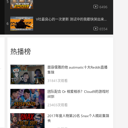
5
6496
V社最良心的一次更新 测试中的我都快哭出来了！
6
6554
预示着火车要回归了吗？
7
热播榜
11587
CSL2017夏季赛：Kaze的古堡B长廊个人秀
面容儒雅的他 autimatic十大Reddit直播
8
集锦
12648
31841次观看
PGL Minor：C9夺冠的最大功臣-Skadoodle
9
团队配合 Or 相爱相杀？Cloud9的游戏时
14709
间到
23403次观看
再见我的EnVyUs PGL Minor第四日精彩时刻
10
2017年度人物第20名 Snax个人精彩集锦
11657
秀