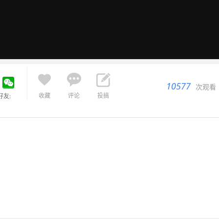



10577
次观看
收藏
评论
投搞
好友: