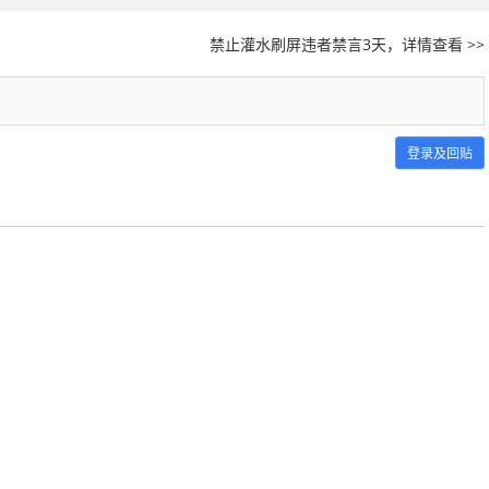
禁止灌水刷屏违者禁言3天，详情查看 >>
登录及回贴