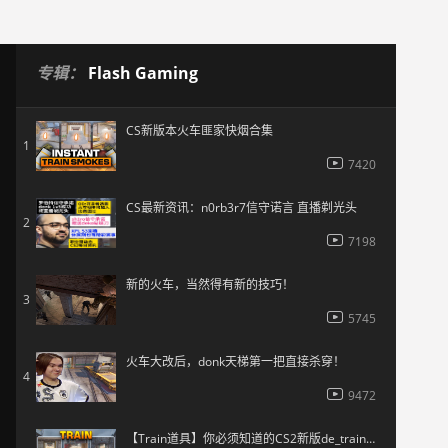
专辑：
Flash Gaming
CS新版本火车匪家快烟合集
1
7420
CS最新资讯：n0rb3r7信守诺言 直播剃光头
2
7198
新的火车，当然得有新的技巧！
3
5745
火车大改后，donk天梯第一把直接杀穿！
4
9472
【Train道具】你必须知道的CS2新版de_train重要烟雾弹