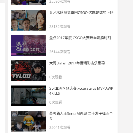
PGL Minor：欧洲区预选赛第三日精彩战况
25590次观看
11
11279
某艺术队员竟重回CSGO 这就是你的下场
PGL Minor：北美区决赛日精彩集锦
28132次观看
12
12394
盘点2017年度 CSGO大赛热血沸腾时刻
PGL Minor美洲区：第三日比赛战况集锦
13
26144次观看
12305
大哥BnTeT 2017年度精彩击杀集锦
PGL Minor美洲区：第二日赛况精彩时刻
14
0次观看
13550
SL-i亚洲区预选赛 xccurate vs MVP AWP
大师也要RushB——采访Minor现场观众华严法师
4KILLS
15
0次观看
16161
最强路人王ScreaM再现 二十发子弹五个
PGL Minor：TYLOO vs Ren 第二场
头
16
11362
25041次观看