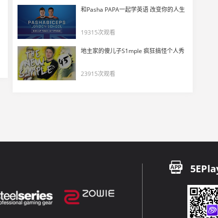
PGL Minor：TYLOO vs Ren 第一场
和Pasha PAPA一起学英语 改变你的人生
17
11275
19315次观看
PGL Minor：烟雾是我家！fancy灵性穿烟4杀
地主家的傻儿子S1mple 疯狂搞怪个人秀
18
16039
23915次观看
PGL Minor：FG vs Immunity @Overpass
19
11014
PGL Minor：FG vs Immunity @Inferno
20
11435
Imm vs Mongolz PGL亚洲Minor锦标赛 二
5EPla
21
12133
Imm vs Mongolz PGL亚洲Minor锦标赛 小组赛 一
22
12053