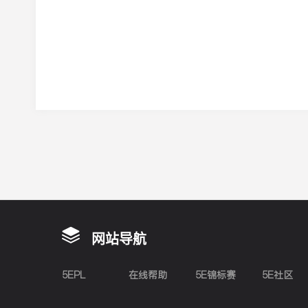
网站导航
5EPL
在线帮助
5E锦标赛
5E社区