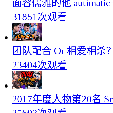
面容儒雅的他 autimati
31851次观看
团队配合 Or 相爱相杀？
23404次观看
2017年度人物第20名 