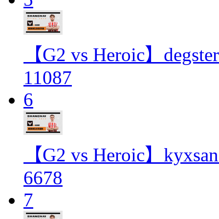
【G2 vs Heroic】de
11087
6
【G2 vs Heroic】ky
6678
7