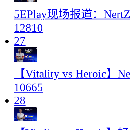
5EPlay现场报道：Ne
12810
27
【Vitality vs Her
10665
28