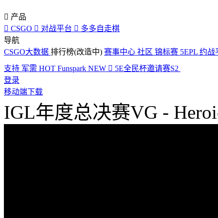

产品

CSGO

对战平台

多多自走棋
导航
CSGO大数据
排行榜(改造中)
赛事中心
社区
锦标赛
5EPL
约战
支持
军需
HOT
Funspark
NEW

5E全民杯邀请赛S2
登录
移动端下载
IGL年度总决赛VG - Heroi