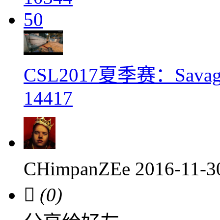
50
CSL2017夏季赛：Savage
14417
CHimpanZEe
2016-11-

(0)