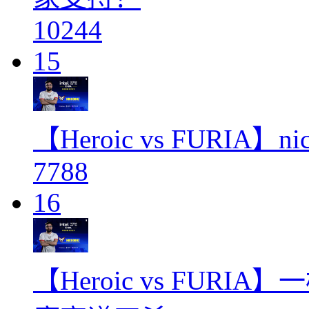
10244
15
【Heroic vs FURIA
7788
16
【Heroic vs FURI