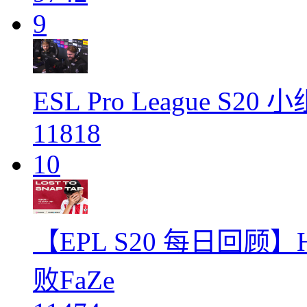
9
ESL Pro League S
11818
10
【EPL S20 每日回顾】
败FaZe