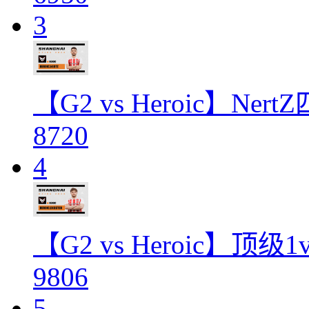
3
【G2 vs Heroic】N
8720
4
【G2 vs Heroic】顶级
9806
5