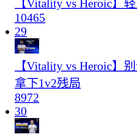
【Vitality vs Heroi
10465
29
【Vitality vs Hero
拿下1v2残局
8972
30