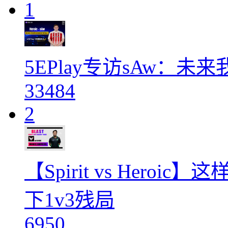
1
5EPlay专访sAw：
33484
2
【Spirit vs Heroi
下1v3残局
6950