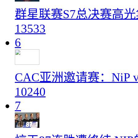
群星联赛S7总决赛高光集锦 N
13533
6
CAC亚洲邀请赛：NiP vs 
10240
7