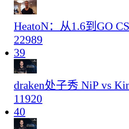
HeatoN：从1.6到GO
22989
39
draken处子秀 NiP vs 
11920
40