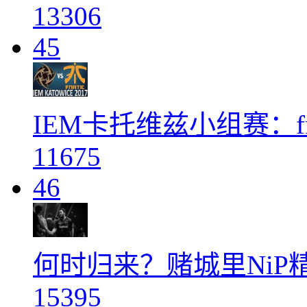
13306
45
IEM卡托维兹小组赛：fnat
11675
46
何时归来？赌城里NiP
15395