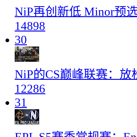
NiP再创新低 Mino
14898
30
NiP的CS巅峰联赛：
12286
31
EPL S5赛季常规赛：EnVyU