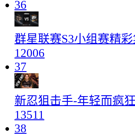
36
群星联赛S3小组赛精彩集锦
12006
37
新忍狙击手-年轻而疯狂的
13511
38