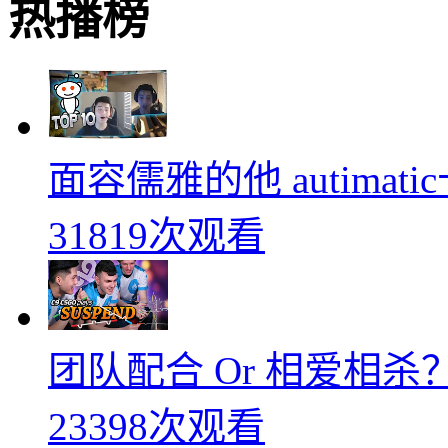
热播榜
面容儒雅的他 autimati
31819次观看
团队配合 Or 相爱相杀？
23398次观看