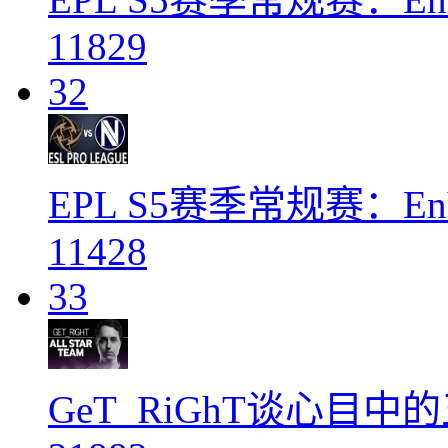
11829
32
EPL S5赛季常规赛：EnVyU
11428
33
GeT_RiGhT谈心目中