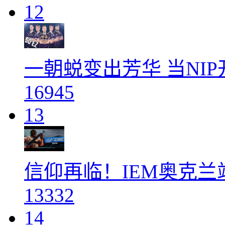
12
一朝蜕变出芳华 当NI
16945
13
信仰再临！IEM奥克
13332
14