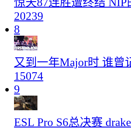
惊天87连胜遭终结 NI
20239
8
又到一年Major时 谁
15074
9
ESL Pro S6总决赛 dr