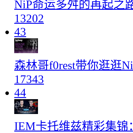
NiP命运多舛的再起之
13202
43
森林哥f0rest带你逛逛
17343
44
IEM卡托维兹精彩集锦：Fa