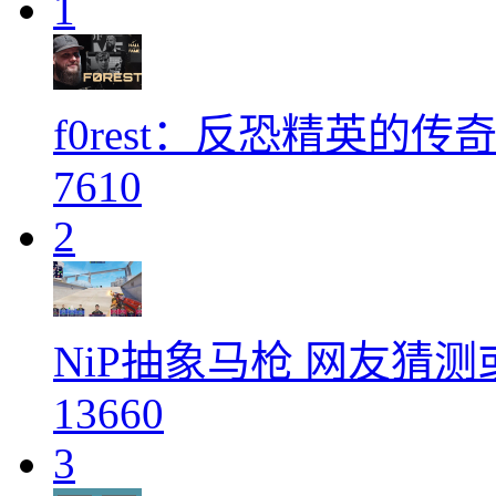
1
f0rest：反恐精英的传奇
7610
2
NiP抽象马枪 网友猜测或许跟
13660
3