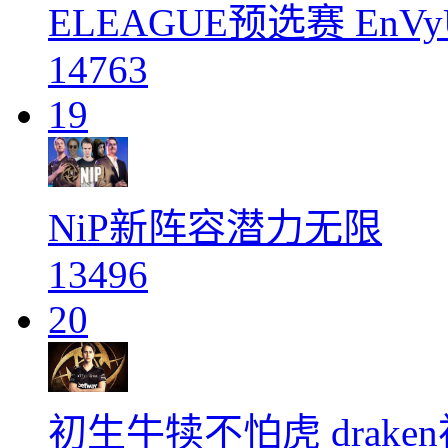
ELEAGUE预选赛 EnVyUs
14763
19
NiP新阵容潜力无限
13496
20
初生牛犊不怕虎 drake