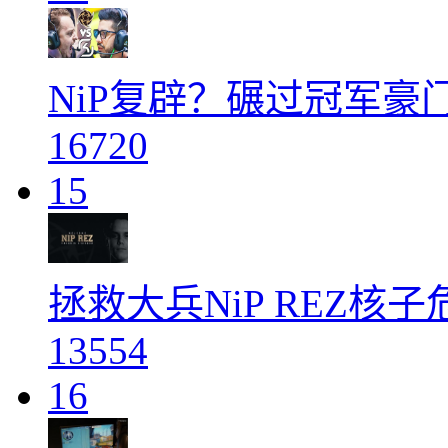
NiP复辟？碾过冠军豪
16720
15
拯救大兵NiP REZ核
13554
16