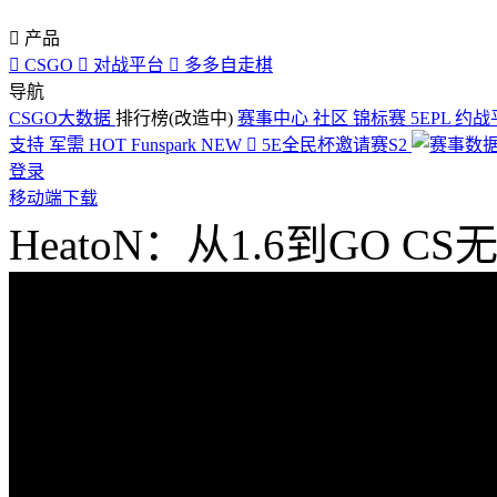

产品

CSGO

对战平台

多多自走棋
导航
CSGO大数据
排行榜(改造中)
赛事中心
社区
锦标赛
5EPL
约战
支持
军需
HOT
Funspark
NEW

5E全民杯邀请赛S2
登录
移动端下载
HeatoN：从1.6到GO 