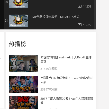
20
14258
EMP战队投掷物教学：MIRAGE·A点闪
21
15627
EMP战队投掷物教学：Cache中路火
22
热播榜
14179
EMP战队投掷物教学：Cbble A点烟3
面容儒雅的他 autimatic十大Reddit直播
23
集锦
13699
31815次观看
EMP战队投掷物教学：Cbble A点烟2
24
团队配合 Or 相爱相杀？Cloud9的游戏时
11506
间到
23397次观看
EMP战队投掷物教学：Cbble B点闪
25
2017年度人物第20名 Snax个人精彩集锦
11550
秀