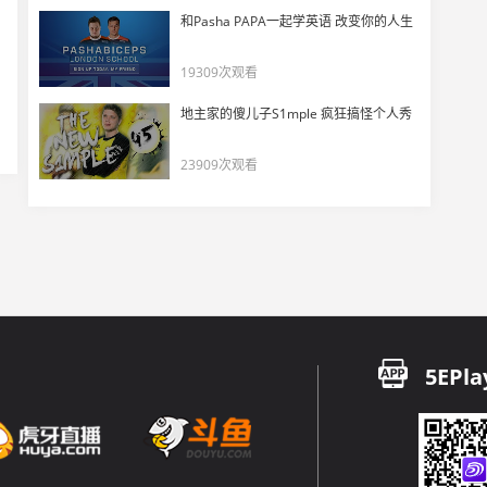
和Pasha PAPA一起学英语 改变你的人生
EMP战队投掷物教学：Cbble B区烟2
32
14157
19309次观看
EMP战队教学：Nuke B区闪光弹
地主家的傻儿子S1mple 疯狂搞怪个人秀
33
11689
23909次观看
EMP战队投掷物教学：Cbble B区烟
34
12180
EMP战队教学：Nuke 外场烟（2）
35
14047
EMP战队投掷物教学：MIRAGE·A点烟2
5EPla
36
12851
EMP战队投掷物教学：Cbble中路烟
37
12095