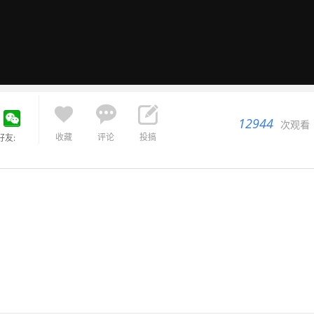



12944
次观看
收藏
评论
投搞
好友: