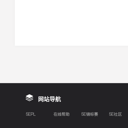
网站导航
5EPL
在线帮助
5E锦标赛
5E社区