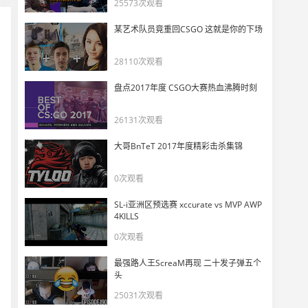
25573次观看
EMP战队投掷物教学：Cbble A点火
26
11448
某艺术队员竟重回CSGO 这就是你的下场
EMP战队投掷物教学：Cache 中路烟
28110次观看
27
12628
盘点2017年度 CSGO大赛热血沸腾时刻
EMP战队投掷物教学：Cbble B点火
26131次观看
28
11607
大哥BnTeT 2017年度精彩击杀集锦
EMP战队教学：Nuke B区烟雾弹
29
0次观看
11721
SL-i亚洲区预选赛 xccurate vs MVP AWP
EMP战队投掷物教学：MIRAGE·A点烟3
4KILLS
30
0次观看
12256
最强路人王ScreaM再现 二十发子弹五个
EMP战队投掷物教学：Cbble B区烟3
头
31
11360
25031次观看