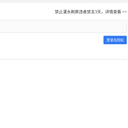
禁止灌水刷屏违者禁言3天，详情查看 >>
登录及回贴