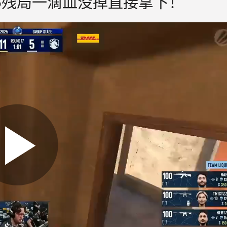
 2v5残局一滴血没掉直接拿下！