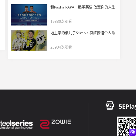
【ZywOo出品】和apEX/mezii的欢乐三排！
和Pasha PAPA一起学英语 改变你的人生
17
5670
19330次观看
这集我看过，一波压枪直接摁死
地主家的傻儿子S1mple 疯狂搞怪个人秀
18
11784
23934次观看
玩机器看傻ZywOo大狙漏个小腿都能甩！
19
6994
【CSBOY】ZywOo混烟带走三个四杀
20
5175
三楼魔咒？ZywOo三楼沙鹰背身四枪不中！
21
5EPla
5610
【选手POV】ZywOo/flameZ天梯欢快炸鱼
22
4980