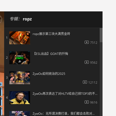
专辑：
ropz
ropz展示第三块大满贯金砖
1
7512
【ESL出品】GOAT的忏悔
2
9562
ZywOo如何统治的2025
3
12112
ZywOo再次表达了对HLTV给自己排TOP3的不满
4
9616
ZywOo：无所谓决赛打谁，我们都会击败对手的