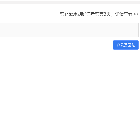
禁止灌水刷屏违者禁言3天，详情查看 >>
登录及回贴