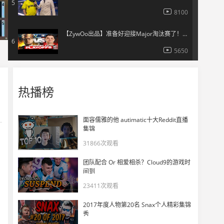
5
8100
【ZywOo出品】准备好迎接Major淘汰赛了！！
6
5650
【ZywOo出品】ZywOo那些让人难以置信的“神仙操作”
7
热播榜
11358
【ropz】先把屁股露给你
8
面容儒雅的他 autimatic十大Reddit直播
8924
集锦
31866次观看
s1mple天梯撞车m0NESY和NiKo
9
团队配合 Or 相爱相杀？Cloud9的游戏时
6200
间到
23411次观看
我们还在继续！——ZywOo
10
2017年度人物第20名 Snax个人精彩集锦
6170
秀