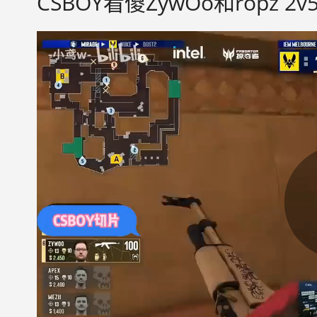
CSBOY看傻ZywOo和ropz