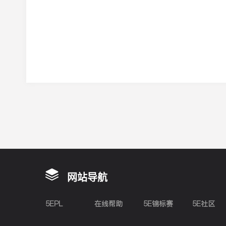
网站导航
5EPL
在线帮助
5E锦标赛
5E社区