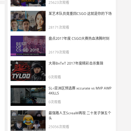
ZywOo五杀第一视角曝光
25623次观看
11
11862
某艺术队员竟重回CSGO 这就是你的下场
达拉斯的观众认为谁是CS的goat
28171次观看
12
6678
盘点2017年度 CSGO大赛热血沸腾时刻
CSBOY看ZywOo MVP数量
13
26179次观看
6115
大哥BnTeT 2017年度精彩击杀集锦
ZywOo局部1v5，AK五颗头
14
0次观看
11847
SL-i亚洲区预选赛 xccurate vs MVP AWP
一个人把A点B点杀穿了，ZywOo残局恐怖双杀破点
4KILLS
15
6250
0次观看
最强路人王ScreaM再现 二十发子弹五个
危难当头 唯有责任！advent看ropz赛点局拯救Vitality！
16
头
5135
25056次观看