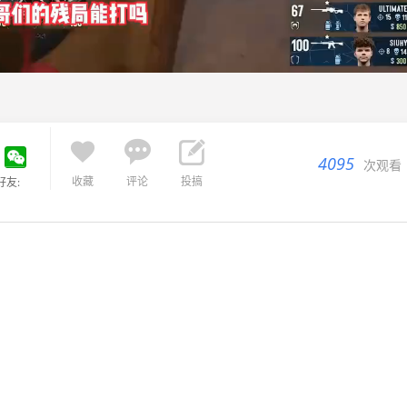



4095
次观看
收藏
评论
投搞
好友: