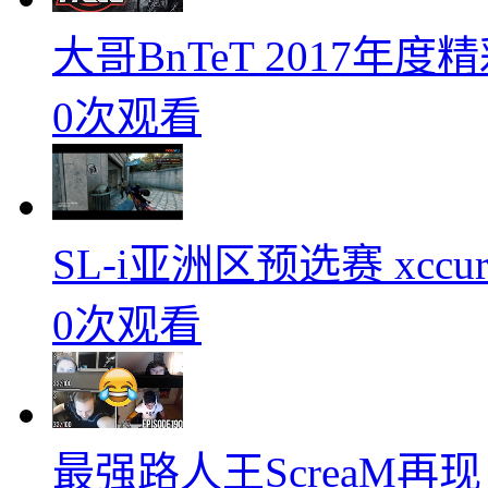
大哥BnTeT 2017年
0次观看
SL-i亚洲区预选赛 xccurat
0次观看
最强路人王ScreaM再