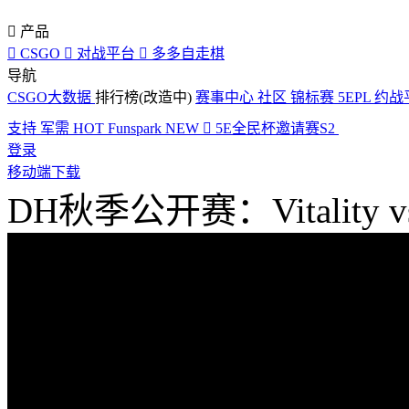

产品

CSGO

对战平台

多多自走棋
导航
CSGO大数据
排行榜(改造中)
赛事中心
社区
锦标赛
5EPL
约战
支持
军需
HOT
Funspark
NEW

5E全民杯邀请赛S2
登录
移动端下载
DH秋季公开赛：Vitality 