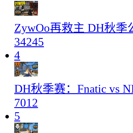
ZywOo再救主 DH秋
34245
4
DH秋季赛：Fnatic vs
7012
5