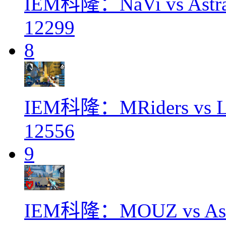
IEM科隆：NaVi vs Ast
12299
8
IEM科隆：MRiders vs
12556
9
IEM科隆：MOUZ vs As