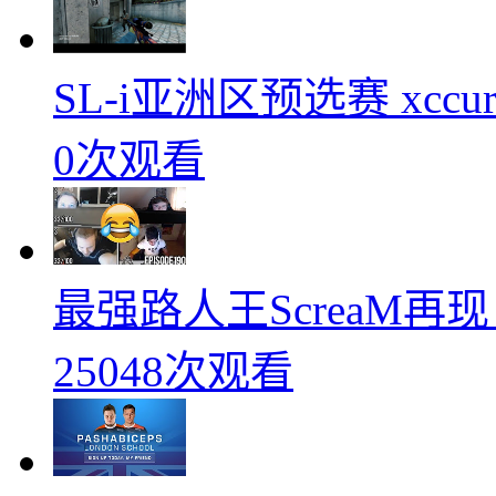
SL-i亚洲区预选赛 xccurat
0次观看
最强路人王ScreaM再
25048次观看