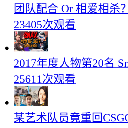
团队配合 Or 相爱相杀？
23405次观看
2017年度人物第20名 
25611次观看
某艺术队员竟重回CSG