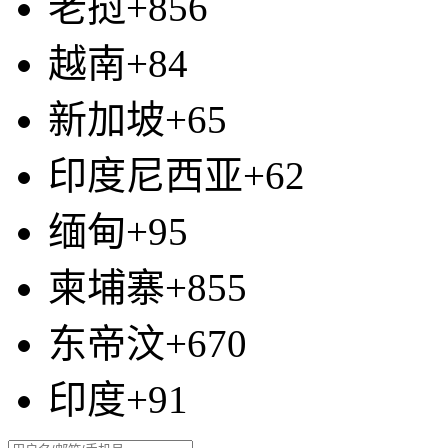
老挝+856
越南+84
新加坡+65
印度尼西亚+62
缅甸+95
柬埔寨+855
东帝汶+670
印度+91