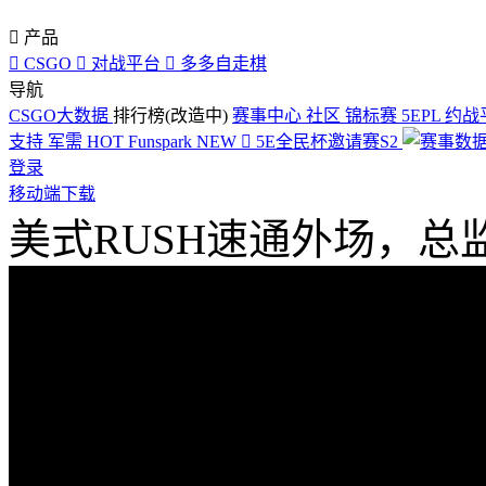

产品

CSGO

对战平台

多多自走棋
导航
CSGO大数据
排行榜(改造中)
赛事中心
社区
锦标赛
5EPL
约战
支持
军需
HOT
Funspark
NEW

5E全民杯邀请赛S2
登录
移动端下载
美式RUSH速通外场，总监