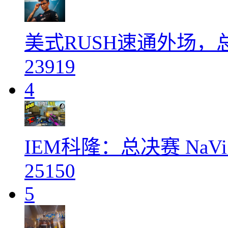
美式RUSH速通外场，总
23919
4
IEM科隆：总决赛 NaVi 
25150
5