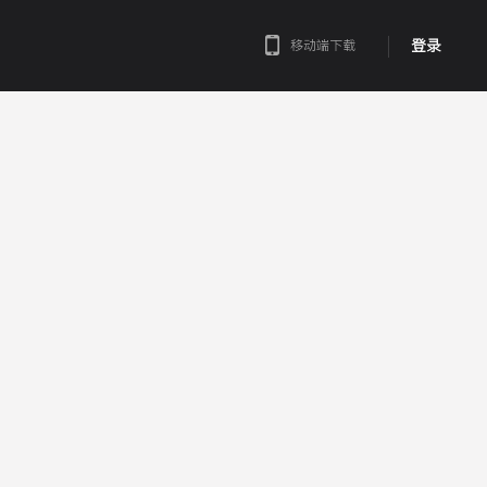
登录
移动端下载