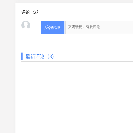
评论
（3）

选战队
最新评论（3）