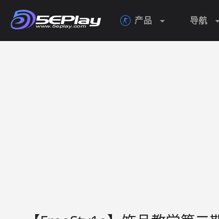
产品
导航
