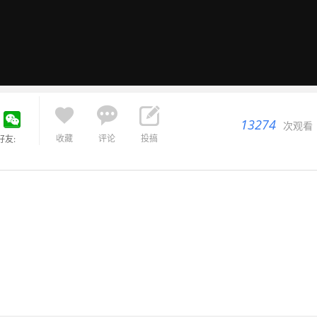



13274
次观看
收藏
评论
投搞
好友: