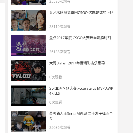
25580次观看
CSGO荒漠迷城Mirage中路攻防套路细节
12
13708
某艺术队员竟重回CSGO 这就是你的下场
freesty1e教学视频：新版Inferno烟闪投掷技巧
28119次观看
13
15413
盘点2017年度 CSGO大赛热血沸腾时刻
CSGO新版CACHE死城之谜 烟闪火雷教学
26138次观看
14
19337
大哥BnTeT 2017年度精彩击杀集锦
CSGO FreeSty1e教学：Mirage A区地图理解 下
15
0次观看
12175
SL-i亚洲区预选赛 xccurate vs MVP AWP
4KILLS
CSGO FreeSty1e教学：MirageA区理解雷达设置 上
16
0次观看
12755
最强路人王ScreaM再现 二十发子弹五个
CSGO FreeSty1e教学：视频及声卡设置浅谈
头
17
18033
25036次观看