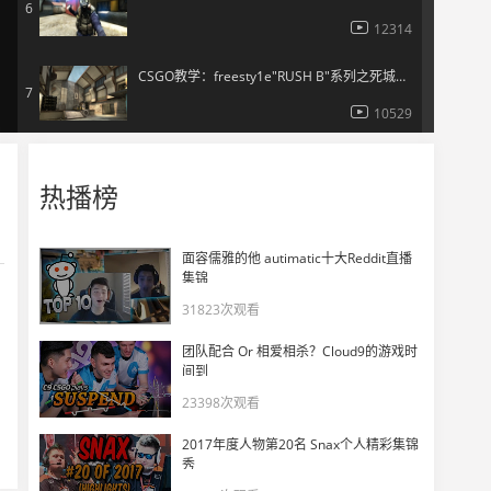
6
12314
CSGO教学：freesty1e"RUSH B"系列之死城之迷cache
7
10529
Freesty1e：overpass A区双人攻防套路教学
8
热播榜
12201
CSGO战术教学：overpass A区双人攻防套路
面容儒雅的他 autimatic十大Reddit直播
9
集锦
11367
31823次观看
freesty1e教学视频：练枪压枪急停方法细节
10
团队配合 Or 相爱相杀？Cloud9的游戏时
14036
间到
23398次观看
freesty1e教学视频：死亡游乐园B区投掷物讲解
11
2017年度人物第20名 Snax个人精彩集锦
12515
秀