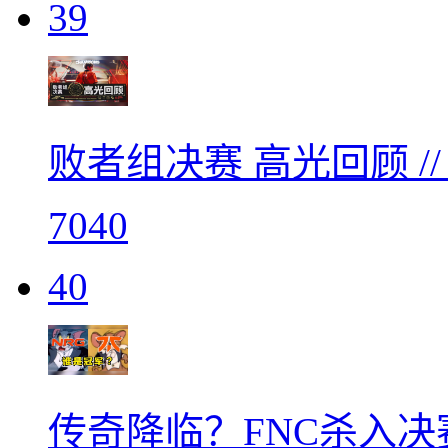
39
败者组决赛 高光回顾 /
7040
40
传奇降临？FNC杀入决