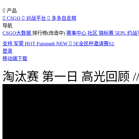

产品

CSGO

对战平台

多多自走棋
导航
CSGO大数据
排行榜(改造中)
赛事中心
社区
锦标赛
5EPL
约战
支持
军需
HOT
Funspark
NEW

5E全民杯邀请赛S2
登录
移动端下载
淘汰赛 第一日 高光回顾 /