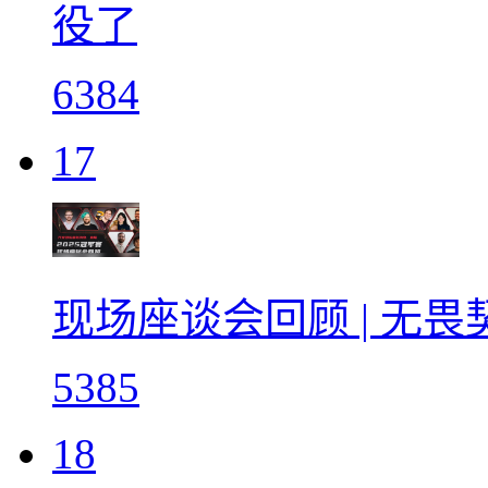
役了
6384
17
现场座谈会回顾 | 无
5385
18