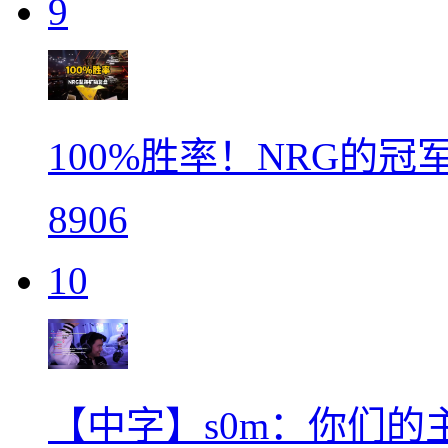
9
100%胜率！NRG的
8906
10
【中字】s0m：你们