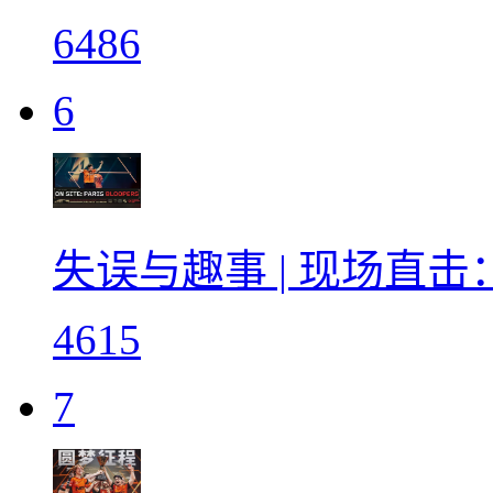
6486
6
失误与趣事 | 现场直
4615
7