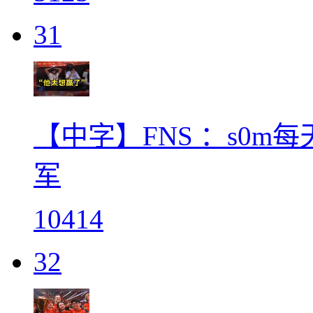
31
【中字】FNS ：s0
军
10414
32