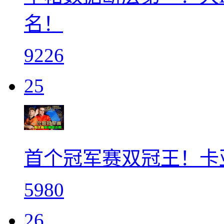
名！
9226
25
首个冠军赛双冠王！卡
5980
26