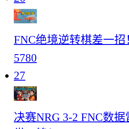
FNC绝境逆转棋差一招
5780
27
决赛NRG 3-2 FN