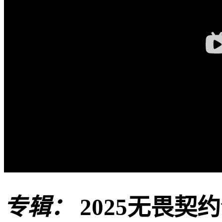
专辑：
2025无畏契