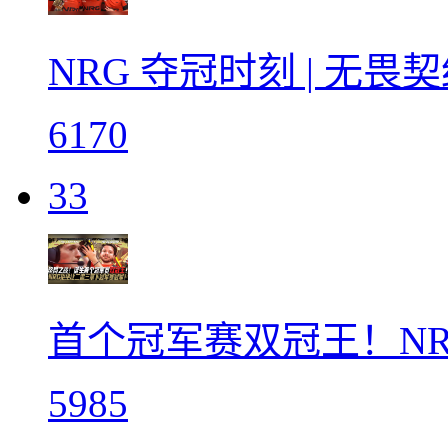
NRG 夺冠时刻 | 无
6170
33
首个冠军赛双冠王！N
5985