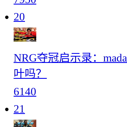
20
NRG夺冠启示录：ma
叶吗？
6140
21