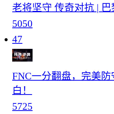
老将坚守 传奇对抗 | 
5050
47
FNC一分翻盘，完美
白！
5725