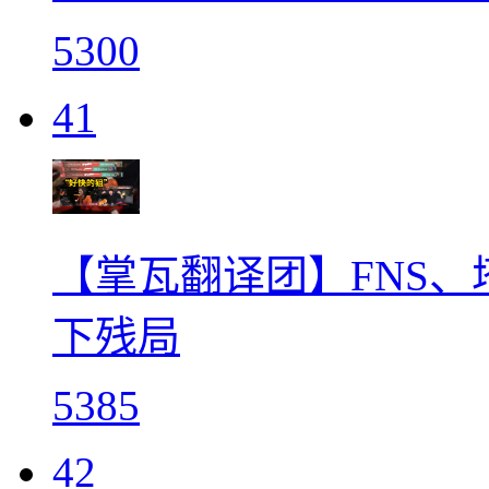
5300
41
【掌瓦翻译团】FNS、塔
下残局
5385
42