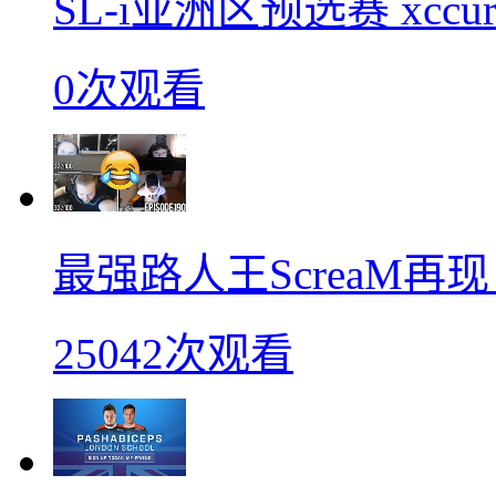
SL-i亚洲区预选赛 xccurat
0次观看
最强路人王ScreaM再
25042次观看