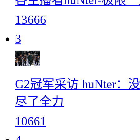
13666
3
G2冠军采访 huNte
尽了全力
10661