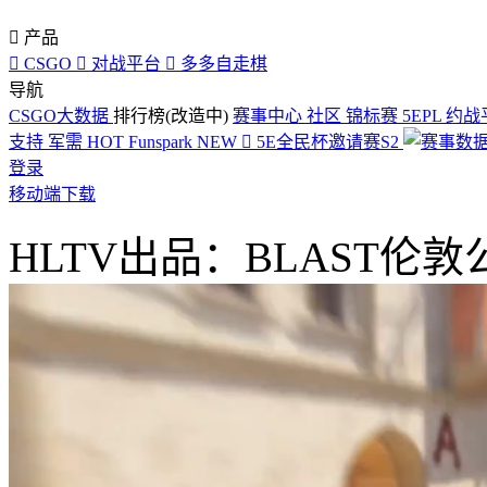

产品

CSGO

对战平台

多多自走棋
导航
CSGO大数据
排行榜(改造中)
赛事中心
社区
锦标赛
5EPL
约战
支持
军需
HOT
Funspark
NEW

5E全民杯邀请赛S2
登录
移动端下载
HLTV出品：BLAST伦