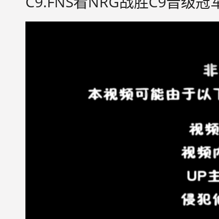
C9.FNS看NRG战胜C9晋级冠