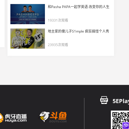
现场直击：巴黎 第05集 | EMEA’s Last Hope
和Pasha PAPA一起学英语 改变你的人生
17
8556
19331次观看
kaajak如何在1:11的绝境下带领FNC完成逆袭？
地主家的傻儿子S1mple 疯狂搞怪个人秀
18
6632
23935次观看
杰尼谈巴黎冠军赛康康TP坠崖名场面，直言自己真没笑
19
6522
现场直击：巴黎 第04集 | Last Left Standing
20
6100
【中字】mada：决赛输了的话不敢想，我可能直接退役了
21
5EPla
6382
现场座谈会回顾 | 无畏契约巴黎全球冠军赛
22
5380