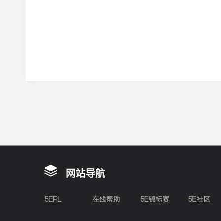
网站导航
5EPL
在线帮助
5E锦标赛
5E社区