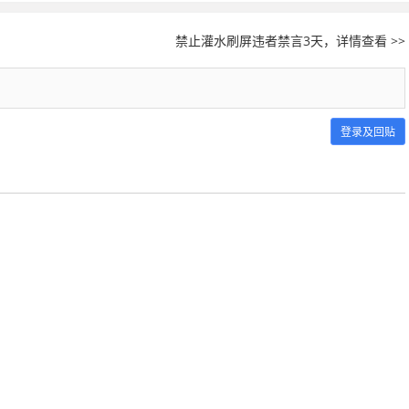
禁止灌水刷屏违者禁言3天，详情查看 >>
登录及回贴