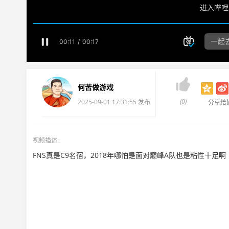

何苦做游戏
(0)
2025-09-01 17:31:55 发布
分享给
视频描述:
FNS真是C9名宿，2018年哪怕是面对巅峰A队也是粘性十足啊