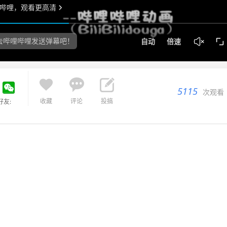



5115
次观看
收藏
评论
投搞
好友: