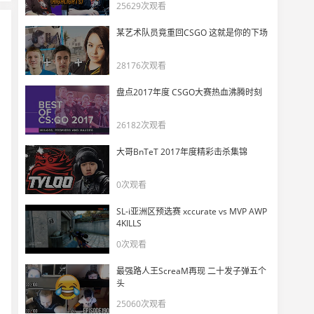
打破质疑 | 无畏契约巴黎全球冠军赛故事
25629次观看
11
8844
某艺术队员竟重回CSGO 这就是你的下场
EDG nobody 与 TH Wo0t 相约巴黎的一餐
28176次观看
12
10140
盘点2017年度 CSGO大赛热血沸腾时刻
100%胜率！NRG的冠军盐海矿镇为什么能碾压FNC？
13
26182次观看
8906
大哥BnTeT 2017年度精彩击杀集锦
TenZ谈保安拌线改动：突破玩家的挫败感会变低
14
0次观看
6392
SL-i亚洲区预选赛 xccurate vs MVP AWP
【中字】s0m：你们的主播成了世界冠军，谁能想到呢？
4KILLS
15
6518
0次观看
最强路人王ScreaM再现 二十发子弹五个
一年前NRG队员聊北美未来之星：mada、Verno、brawk、zander
16
头
5860
25060次观看