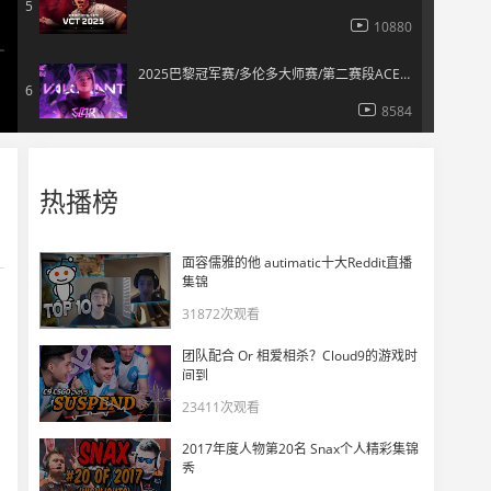
5
10880
2025巴黎冠军赛/多伦多大师赛/第二赛段ACE 精彩合集！
6
8584
Fnatic 的 Boaster 和 crashies 在巴黎共进晚餐
7
热播榜
6484
失误与趣事 | 现场直击：巴黎糗事合集
8
面容儒雅的他 autimatic十大Reddit直播
4615
集锦
31872次观看
TOP25高光时刻 | 2025无畏契约冠军巡回赛
9
团队配合 Or 相爱相杀？Cloud9的游戏时
7036
间到
23411次观看
主观排名VCT2025四大赛区新秀TOP10
10
2017年度人物第20名 Snax个人精彩集锦
5245
秀