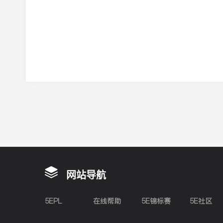
网站导航
5EPL
在线帮助
5E锦标赛
5E社区