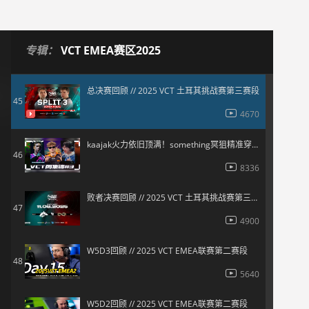
5625
【拆包挑战】职业选手心目中的最佳五排选手
44
专辑：
VCT EMEA赛区2025
6240
总决赛回顾 // 2025 VCT 土耳其挑战赛第三赛段
45
4670
kaajak火力依旧顶满！something冥狙精准穿射！sato新人决斗势如破竹！
46
8336
败者决赛回顾 // 2025 VCT 土耳其挑战赛第三赛段
47
4900
W5D3回顾 // 2025 VCT EMEA联赛第二赛段
48
5640
W5D2回顾 // 2025 VCT EMEA联赛第二赛段