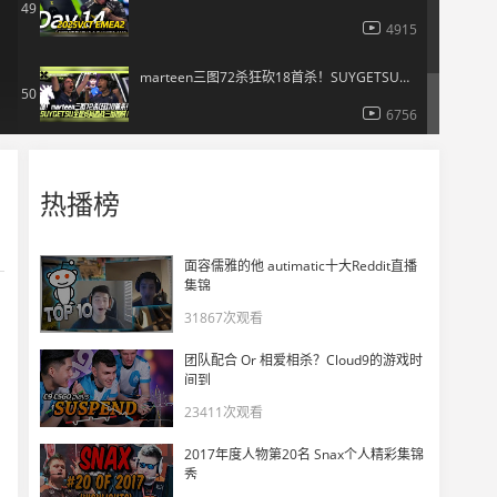
49
4915
marteen三图72杀狂砍18首杀！SUYGETSU全是残局血战三图加时！
50
6756
热播榜
面容儒雅的他 autimatic十大Reddit直播
集锦
31867次观看
团队配合 Or 相爱相杀？Cloud9的游戏时
间到
23411次观看
2017年度人物第20名 Snax个人精彩集锦
秀