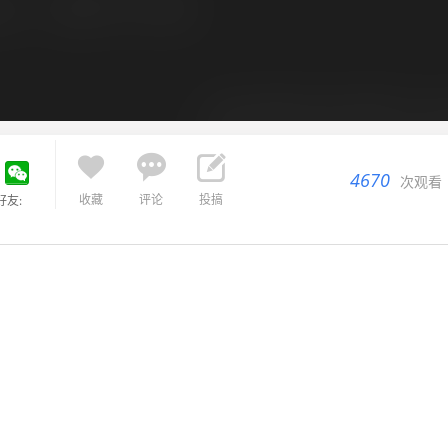



4670
次观看
收藏
评论
投搞
好友: