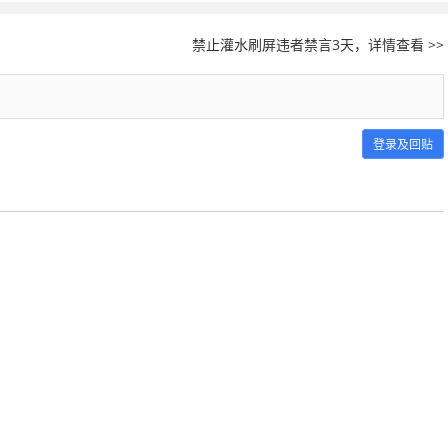
禁止灌水刷屏违者禁言3天，详情查看 >>
登录及回贴