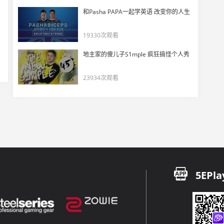
和Pasha PAPA一起学英语 改变你的人生
19330次观看
地主家的傻儿子S1mple 疯狂搞怪个人秀
23934次观看
5EPla