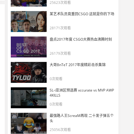
25623次观看
某艺术队员竟重回CSGO 这就是你的下场
28171次观看
盘点2017年度 CSGO大赛热血沸腾时刻
26179次观看
大哥BnTeT 2017年度精彩击杀集锦
0次观看
SL-i亚洲区预选赛 xccurate vs MVP AWP
4KILLS
0次观看
最强路人王ScreaM再现 二十发子弹五个
头
25056次观看