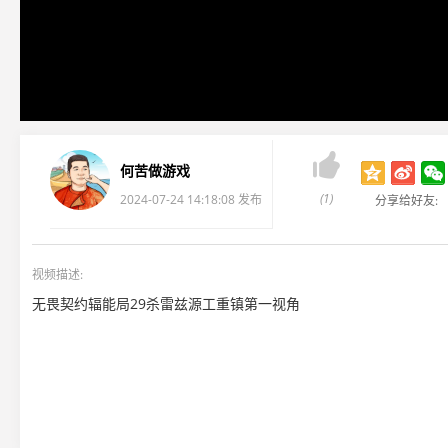

何苦做游戏
(1)
2024-07-24 14:18:08 发布
分享给好友:
视频描述:
无畏契约辐能局29杀雷兹源工重镇第一视角