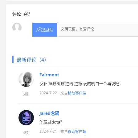
评论
（4）

选战队
最新评论（4）
Fairmont
反补 拉野囤野 控线 控符 玩的明白一个再说吧
2024-7-22
· 来自
移动客户端
5楼
Jared念瑶
他玩过dota？
2024-7-21
· 来自
移动客户端
4楼