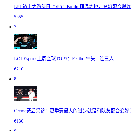
LPL骑士之路每日TOP5：Burdol恒温灼烧，梦幻配合爆
5355
7
LOLEsports上周全球TOP5：Feather牛头二连三人
6210
8
Creme赛后采访：夏季赛最大的进步就是和队友配合变好
6130
9