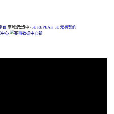
平台
商城(改造中)
5E REPEAK
5E 无畏契约