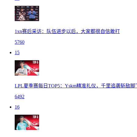
1xn赛后采访：队伍进步以后，大家都很自信敢打
5760
15
LPL夏季赛每日TOP5：Yskm精准礼仪，千里追袭斩敌脚
6492
16