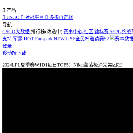

产品

CSGO

对战平台

多多自走棋
导航
CSGO大数据
排行榜(改造中)
赛事中心
社区
锦标赛
5EPL
约战
支持
军需
HOT
Funspark
NEW

5E全民杯邀请赛S2
登录
移动端下载
2024LPL夏季赛W1D1每日TOP5：Niket轰落极涌完美团控