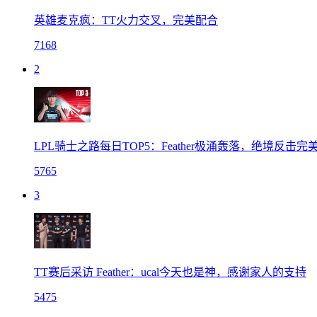
英雄麦克疯：TT火力交叉，完美配合
7168
2
LPL骑士之路每日TOP5：Feather极涌轰落，绝境反击完
5765
3
TT赛后采访 Feather：ucal今天也是神，感谢家人的支持
5475