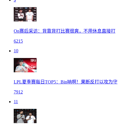
On赛后采访：背靠背打比赛很爽，不用休息直接打
6215
10
LPL夏季赛每日TOP5：Bin呐啊！果断反打以攻为守
7912
11