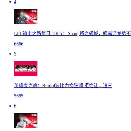
4
LPL骑士之路每日TOP5： Shanji怒之领域，鳄霸游龙势
6666
5
英雄麦克疯：Burdol波比力挽狂澜 拒绝让二追三
5685
6