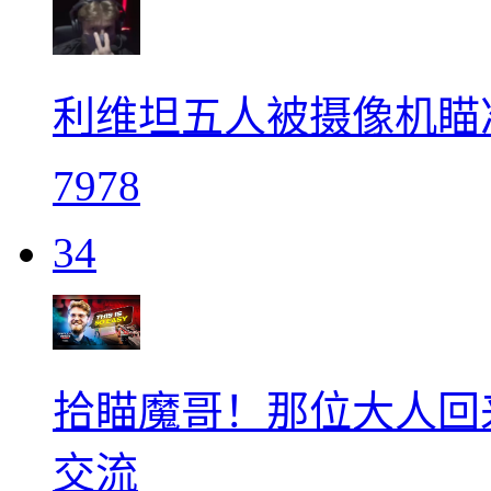
利维坦五人被摄像机瞄
7978
34
拾瞄魔哥！那位大人回
交流