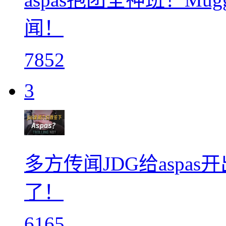
闻！
7852
3
多方传闻JDG给aspa
了！
6165