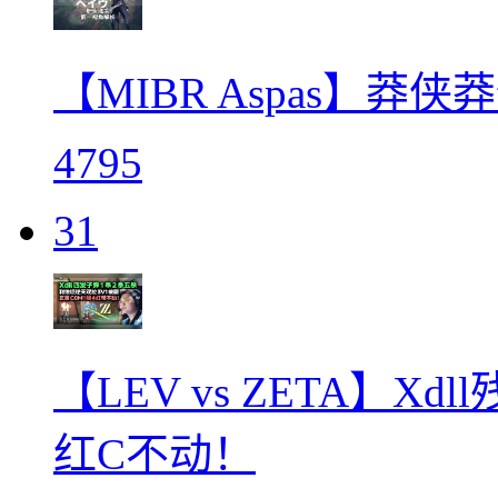
【MIBR Aspas】莽
4795
31
【LEV vs ZETA】X
红C不动！