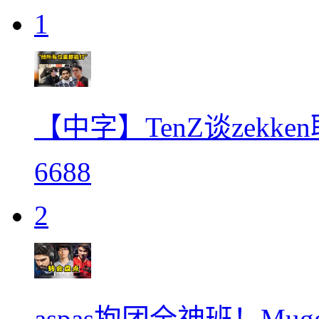
1
【中字】TenZ谈zekken
6688
2
aspas抱团全神班！Mug