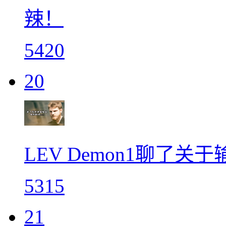
辣！
5420
20
LEV Demon1聊了
5315
21