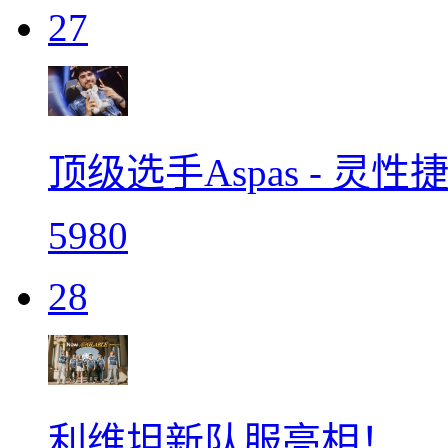
27
顶级选手Aspas - 
5980
28
利维坦新队服亮相！