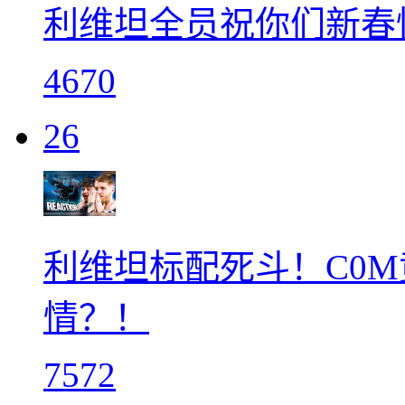
利维坦全员祝你们新春
4670
26
利维坦标配死斗！C0M
情？！
7572