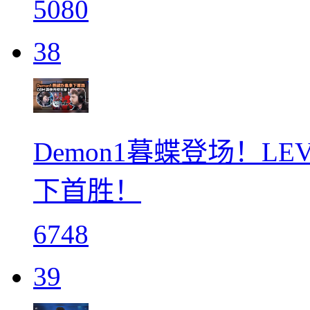
5080
38
Demon1暮蝶登场！LE
下首胜！
6748
39