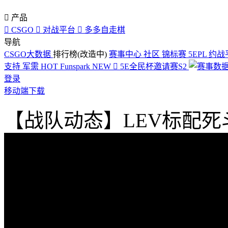

产品

CSGO

对战平台

多多自走棋
导航
CSGO大数据
排行榜(改造中)
赛事中心
社区
锦标赛
5EPL
约战
支持
军需
HOT
Funspark
NEW

5E全民杯邀请赛S2
登录
移动端下载
【战队动态】LEV标配死斗：