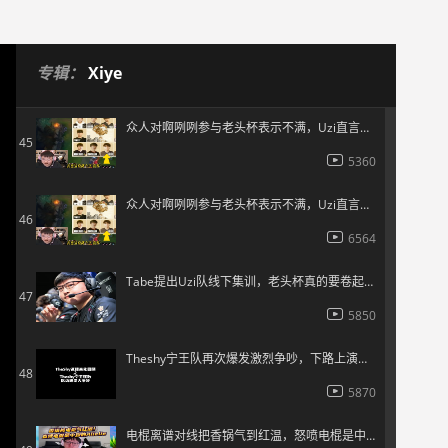
6454
Theshy训练赛罕见生气，与宁王再次爆发矛盾！
44
专辑：
Xiye
6270
众人对啊咧咧参与老头杯表示不满，Uzi直言：与啊咧咧打比赛直接弃权
45
5360
众人对啊咧咧参与老头杯表示不满，Uzi直言：与啊咧咧打比赛直接弃权
46
6564
Tabe提出Uzi队线下集训，老头杯真的要卷起来了！
47
5850
Theshy宁王队再次爆发激烈争吵，下路上演决裂
48
5870
电棍离谱对线把香锅气到红温，怒喷电棍是中路的Alielie