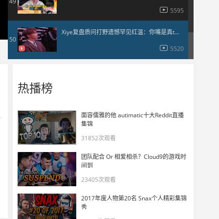
49
5595
Xiye复盘质问打野遗憾罕见红温：你嘴是真tm硬！
50
5520
热播榜
面容儒雅的他 autimatic十大Reddit直播
集锦
31852次观看
团队配合 Or 相爱相杀？Cloud9的游戏时
间到
23405次观看
2017年度人物第20名 Snax个人精彩集锦
秀