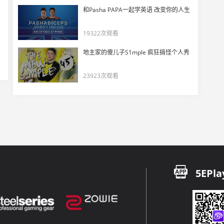
和Pasha PAPA一起学英语 改变你的人生
19322次观看
地主家的傻儿子S1mple 疯狂搞怪个人秀
23923次观看
5EPla