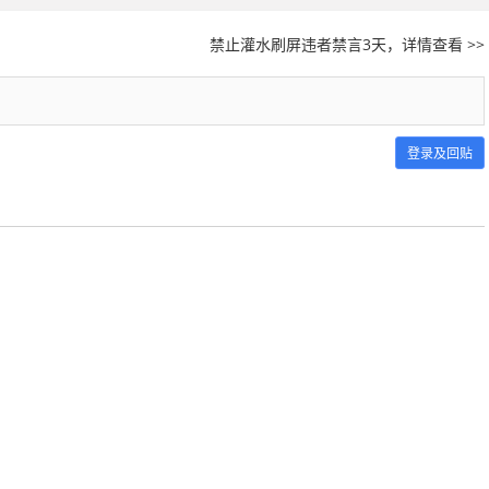
禁止灌水刷屏违者禁言3天，详情查看 >>
登录及回贴