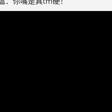
红温：你嘴是真tm硬！