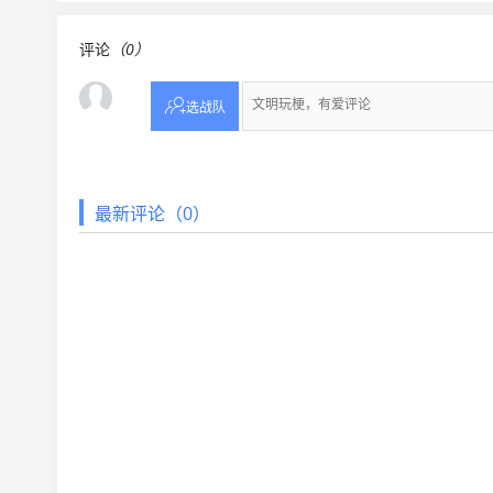
评论
（0）

选战队
最新评论（0）