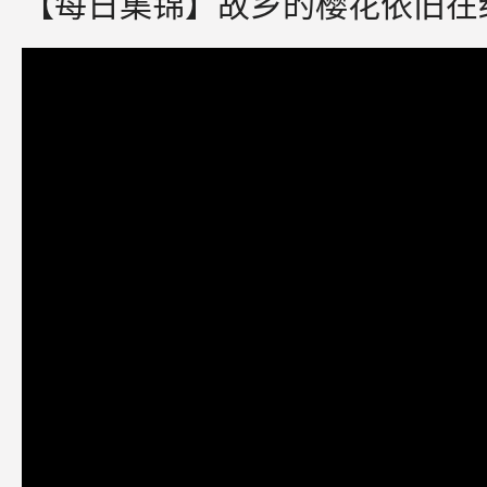
【每日集锦】故乡的樱花依旧在绽