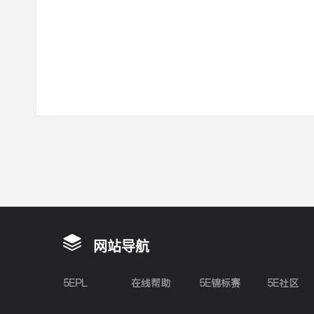
网站导航
5EPL
在线帮助
5E锦标赛
5E社区