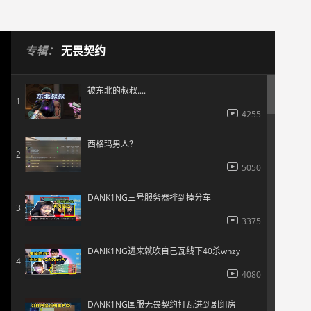
专辑：
无畏契约
被东北的叔叔....
1
4255
西格玛男人？
2
5050
DANK1NG三号服务器排到掉分车
3
3375
DANK1NG进来就吹自己瓦线下40杀whzy
4
4080
DANK1NG国服无畏契约打瓦进到剧组房