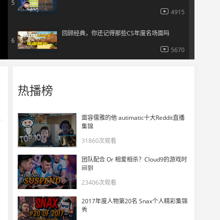
5
4915
回顾经典，你还记得那些CS年度名场面吗
6
5670
【瓦禄赛场回顾】
7
热播榜
3865
小辣条也是给瓦学弟哄成幼师了
8
面容儒雅的他 autimatic十大Reddit直播
3347
集锦
31860次观看
DANK1NG 看EDG 2-1 DRG
9
团队配合 Or 相爱相杀？Cloud9的游戏时
5270
间到
23406次观看
收录职业赛场最强合击绝技
10
2017年度人物第20名 Snax个人精彩集锦
3900
秀