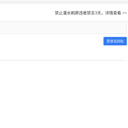
禁止灌水刷屏违者禁言3天，详情查看 >>
登录及回贴