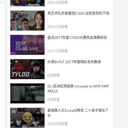
XLG大哥Rarga火力全开35杀
25616次观看
11
3985
某艺术队员竟重回CSGO 这就是你的下场
小辣条打瓦被问叔叔和哥哥那个厉害？
28161次观看
12
2885
盘点2017年度 CSGO大赛热血沸腾时刻
《GO巴》改编泥巴
13
26171次观看
4240
大哥BnTeT 2017年度精彩击杀集锦
带你看看不一样的“瓦学弟”
14
0次观看
4450
SL-i亚洲区预选赛 xccurate vs MVP AWP
DANK1NG打瓦遇外挂举报直接秒封？实在受不了开始破防大骂！
4KILLS
15
5920
0次观看
最强路人王ScreaM再现 二十发子弹五个
G0学长这3招也太狠了吧？
16
头
4095
25050次观看