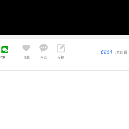



6864
次观看
收藏
评论
投搞
好友: