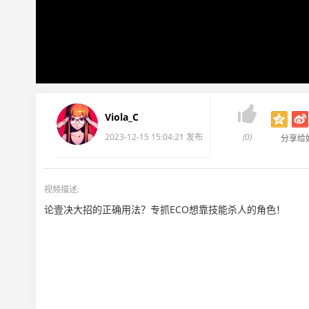

Viola_C
2023-12-15 15:04:21 发布
(0)
分享给
视频描述:
论壹决大招的正确用法？专抓ECO想靠技能杀人的角色！