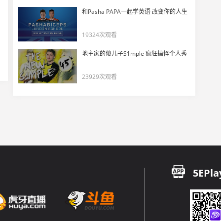
青年瓦学习第二期---脱敏训练 属于打瓦人的早八~
和Pasha PAPA一起学英语 改变你的人生
17
4395
19324次观看
我们都在用力的活着
地主家的傻儿子S1mple 疯狂搞怪个人秀
18
3837
23929次观看
我以为遇到了霸总
19
4155
新船
20
3840
打游戏开麦总被问是不是小学生？
21
5EPla
5180
马西西和茄子如何看待DANK1NG GO瓦双修？
22
4590