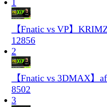
1
【Fnatic vs VP】
12856
2
【Fnatic vs 3DMA
8502
3