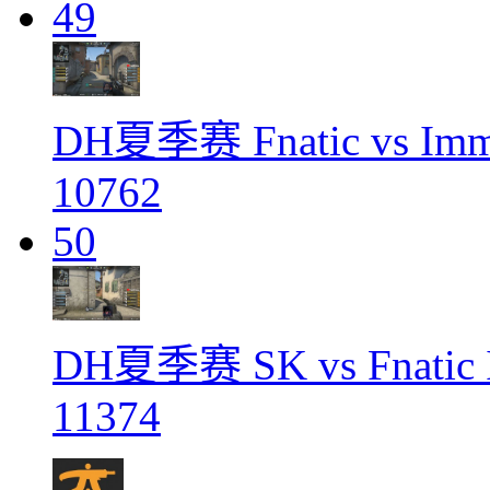
49
DH夏季赛 Fnatic vs Imm
10762
50
DH夏季赛 SK vs Fnatic
11374