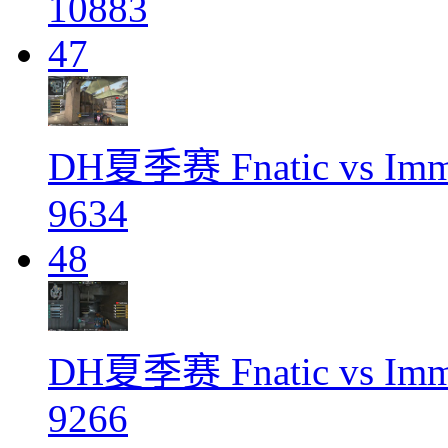
10883
47
DH夏季赛 Fnatic vs Im
9634
48
DH夏季赛 Fnatic vs Imm
9266