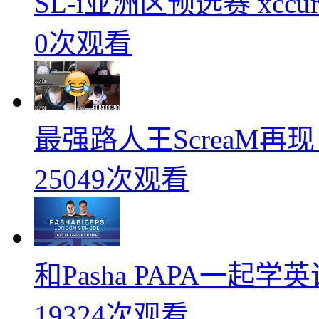
SL-i亚洲区预选赛 xccurat
0次观看
最强路人王ScreaM再
25049次观看
和Pasha PAPA一起
19324次观看