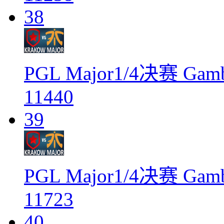
38
PGL Major1/4决赛 Gamb
11440
39
PGL Major1/4决赛 Gamb
11723
40