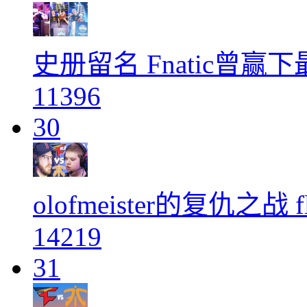
史册留名 Fnatic曾赢下
11396
30
olofmeister的复仇之战
14219
31