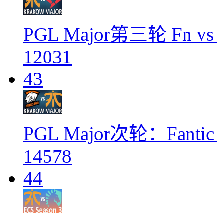
PGL Major第三轮 Fn vs A
12031
43
PGL Major次轮：Fantic 
14578
44