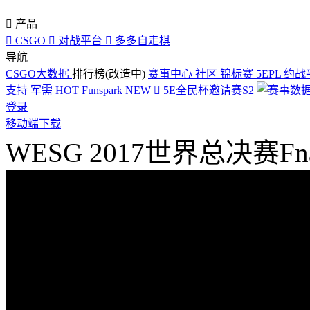

产品

CSGO

对战平台

多多自走棋
导航
CSGO大数据
排行榜(改造中)
赛事中心
社区
锦标赛
5EPL
约战
支持
军需
HOT
Funspark
NEW

5E全民杯邀请赛S2
登录
移动端下载
WESG 2017世界总决赛Fna