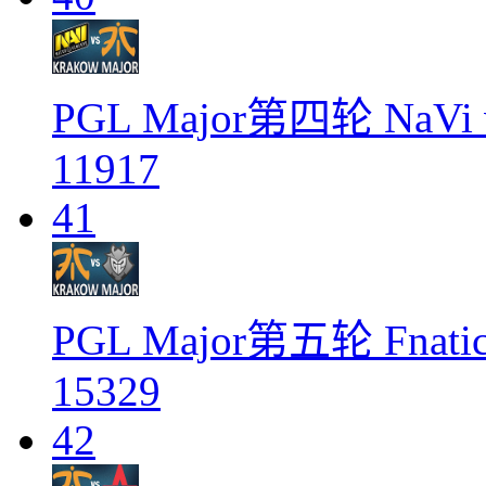
PGL Major第四轮 NaVi v
11917
41
PGL Major第五轮 Fnatic
15329
42