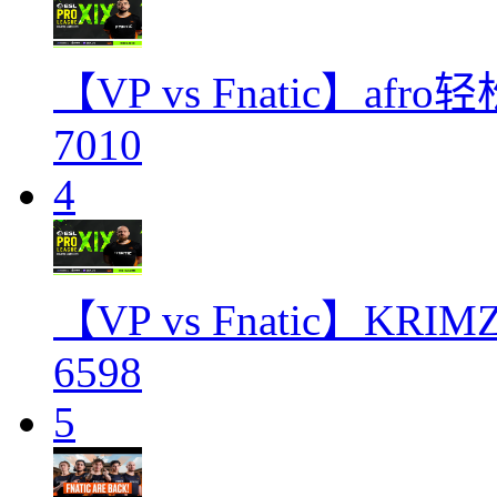
【VP vs Fnatic】af
7010
4
【VP vs Fnatic】KR
6598
5