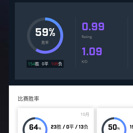
0.99
59%
Rating
胜率
1.09
K/D
154
胜
0
平
109
负
比赛胜率
10月
64
50
23胜 / 0平 / 13负
1
%
%