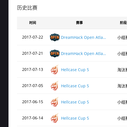
de_cache
历史比赛
时间
赛事
阶段
de_cbble
2017-07-22
DreamHack Open Atlanta 2017
小组
de_nuke
2017-07-21
DreamHack Open Atlanta 2017
小组
de_dust2
2017-07-13
Hellcase Cup 5
淘汰
2017-07-05
Hellcase Cup 5
淘汰
de_overpass
2017-06-15
Hellcase Cup 5
小组
2017-06-14
Hellcase Cup 5
小组