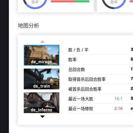
胜率
胜率
地图分析
胜 / 负 / 平
3
胜率
de_mirage
总回合数
取得首杀后回合胜率
7
de_train
被首杀后回合胜率
2
16:1
最近一场大胜
S
2:16
e
最近一场惨败
de_inferno