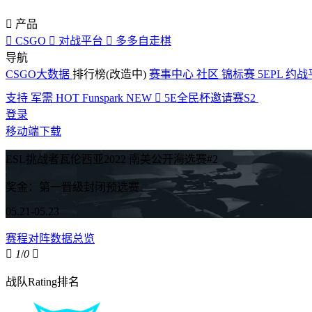

产品

CSGO

对战平台

多多自走棋
导航
CSGO大数据
排行榜(改造中)
赛事中心
社区
锦标赛
5EPL
约战
支持
军需
HOT
Funspark
NEW

5E全民杯邀请赛S2
登录
移动端下载
ESL挑战者瓦伦西亚2022 南美公开海选赛#2
奖金：第一晋级封闭预选赛
05.21-05.23
赛程对阵
数据总览

1
/
0

战队Rating排名