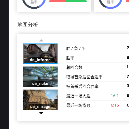
胜率
胜率
地图分析
胜 / 负 / 平
2
胜率
6
de_inferno
总回合数
1
取得首杀后回合胜率
7
de_nuke
被首杀后回合胜率
3
16:1
最近一场大胜
B
6:16
最近一场惨败
de_mirage