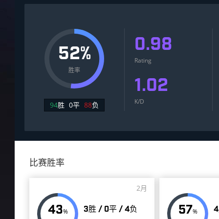
0.98
52%
Rating
胜率
1.02
K/D
94
胜
0
平
88
负
比赛胜率
2月
43
57
3胜 / 0平 / 4负
4
%
%