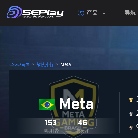
产品
导航

CSGO首页
>
战队排行
>
Meta
Meta


153
46

世界排名
南美洲