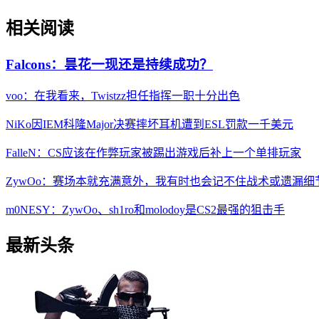
相关阅读
Falcons：昙花一现还是持续成功？
voo：在我看来，Twistzz担任指挥一职十分出色
NiKo因IEM科隆Major决赛摔坏耳机遭到ESL罚款一千美元
FalleN：CS应该在作弊玩家被踢出游戏后补上一个单排玩家
ZywOo：赛场本就充满意外，我有时也会记不住战术或遗漏细
m0NESY：ZywOo、sh1ro和molodoy是CS2最强的狙击手
最新头条