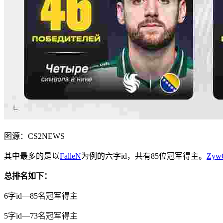
图源：CS2NEWS
其中最多的是以
FalleN
为例的六字id，共有85位冠军得主。
Zyw
总排名如下：
6字id—85名冠军得主
5
字id—
73
名冠军得主