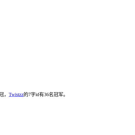
夺冠，
Twistzz
的7字id有36名冠军。