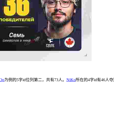
Oo
为例的5字id位列第二，共有73人。
NiKo
所在的4字id有46人