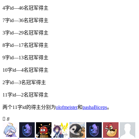
4
字id—
46
名冠军得主
7
字id—
36
名冠军得主
3
字id—
29
名冠军得主
8
字id—
17
名冠军得主
9
字id—
13
名冠军得主
10
字id—
4
名冠军得主
2
字id—
3
名冠军得主
11
字id—
2
名冠军得主
两个11字id的得主分别为
olofmeister
和
pashaBiceps
。

8