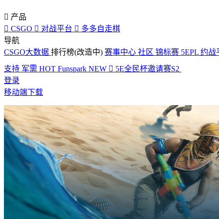

产品

CSGO

对战平台

多多自走棋
导航
CSGO大数据
排行榜(改造中)
赛事中心
社区
锦标赛
5EPL
约战
支持
军需
HOT
Funspark
NEW

5E全民杯邀请赛S2
登录
移动端下载