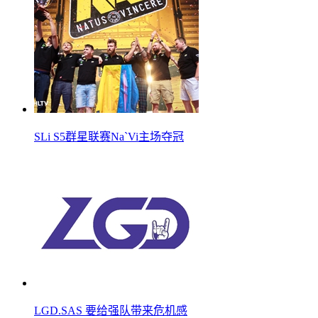
SLi S5群星联赛Na`Vi主场夺冠
LGD.SAS 要给强队带来危机感