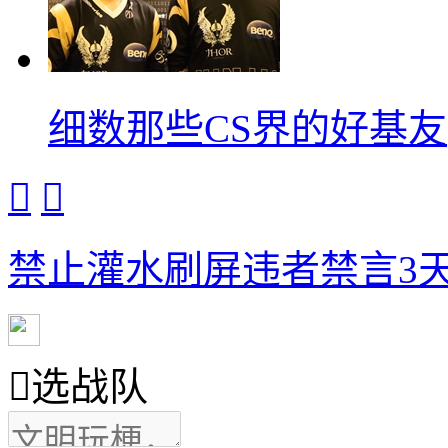
细数那些CS界的好基友


禁止灌水刷屏违者禁言3天

选战队