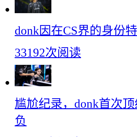
donk因在CS界的身
33192次阅读
尴尬纪录，donk首次
负