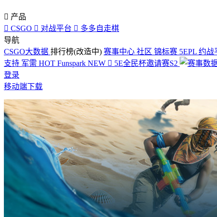

产品

CSGO

对战平台

多多自走棋
导航
CSGO大数据
排行榜(改造中)
赛事中心
社区
锦标赛
5EPL
约战
支持
军需
HOT
Funspark
NEW

5E全民杯邀请赛S2
登录
移动端下载