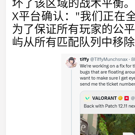
坏了该区域的战术平衡。《
X平台确认："我们正在
为了保证所有玩家的公平
屿从所有匹配队列中移除