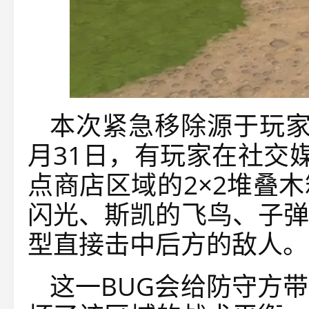
本次紧急移除源于玩家
月31日，有玩家在社交
点商店区域的2×2堆叠
闪光、斯凯的飞鸟、子弹
型直接击中后方的敌人。
这一BUG会给防守方