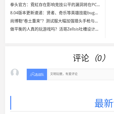
拳头官方：霓虹存在影响竞技公平的漏洞将在PC端被禁用
8.04版本更新速递：贤者、奇乐等英雄技能bug得到修复！
尚博勒“卷土重来”？测试服大幅加强猎头手枪与大招
做平衡的人真的玩游戏吗？活哥Zellsis吐槽设计师无脑
评论
（0）

选战队
最新