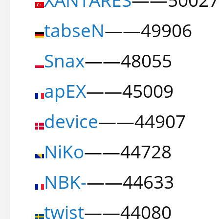
tabseN
——49906
Snax
——48055
apEX
——45009
device
——44907
NiKo
——44728
NBK-
——44633
twist
——44080