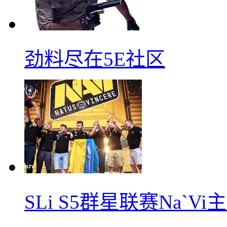
劲料尽在5E社区
SLi S5群星联赛Na`V