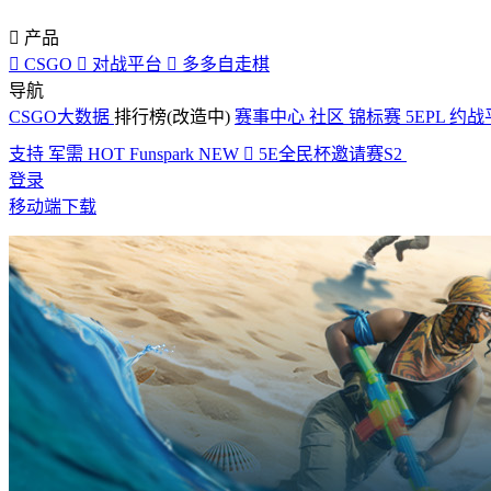

产品

CSGO

对战平台

多多自走棋
导航
CSGO大数据
排行榜(改造中)
赛事中心
社区
锦标赛
5EPL
约战
支持
军需
HOT
Funspark
NEW

5E全民杯邀请赛S2
登录
移动端下载