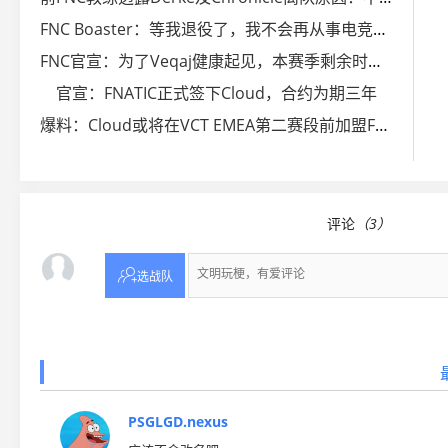
FNC Boaster：等我退役了，我不会再从事电竞相关工作
FNC官宣：为了Veqaj健康起见，本赛季剩余时间他不上场
官宣：FNATIC正式签下Cloud，合约为期三年
爆料：Cloud或将在VCT EMEA第二赛段前加盟FNC
评论
（3）

选战队
PSGLGD.nexus