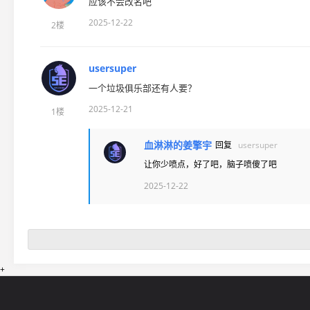
应该不会改名吧
2025-12-22
2楼
usersuper
一个垃圾俱乐部还有人要？
2025-12-21
1楼
血淋淋的姜擎宇
回复
usersuper
让你少喷点，好了吧，脑子喷傻了吧
2025-12-22
+