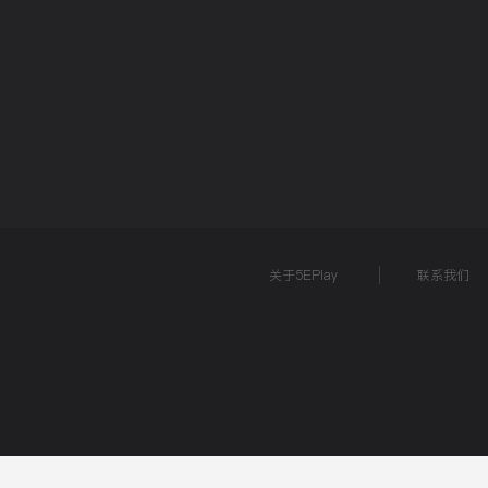
网站导航
5EPL
在线帮助
5E锦标赛
5E社区
关于5EPlay
联系我们