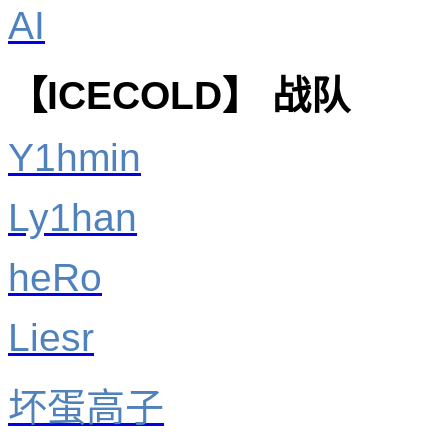
AI
【ICECOLD】 战队
Y1hmin
Ly1han
heRo
Liesr
坏蛋高子