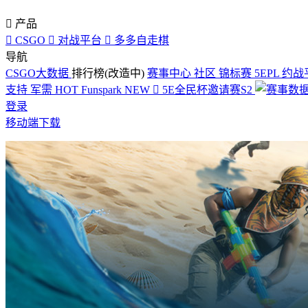

产品

CSGO

对战平台

多多自走棋
导航
CSGO大数据
排行榜(改造中)
赛事中心
社区
锦标赛
5EPL
约战
支持
军需
HOT
Funspark
NEW

5E全民杯邀请赛S2
登录
移动端下载