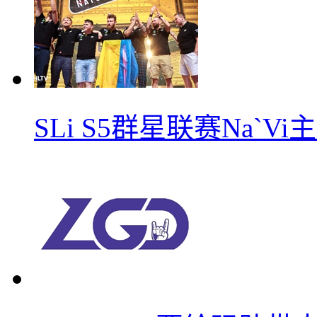
SLi S5群星联赛Na`V