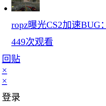
ropz曝光CS2加速B
449次观看
回贴
×
×
登录