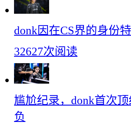
donk因在CS界的身
32627次阅读
尴尬纪录，donk首次
负