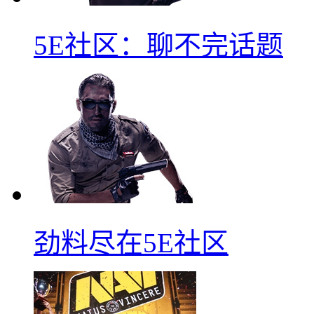
5E社区：聊不完话题
劲料尽在5E社区