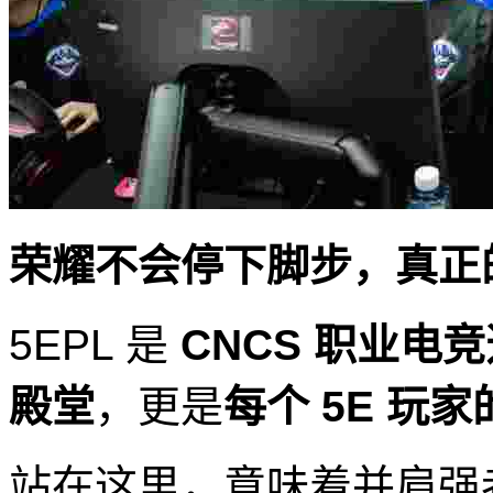
荣耀不会停下脚步，真正
5EPL 是
CNCS 职业电
殿堂
，更是
每个 5E 玩
站在这里，意味着并肩强者