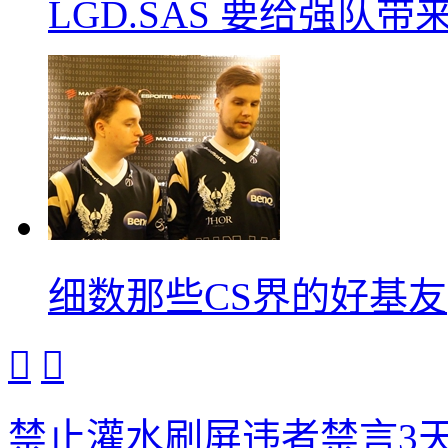
LGD.SAS 要给强队带
细数那些CS界的好基友


禁止灌水刷屏违者禁言3天