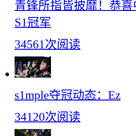
青锋所指皆披靡！恭喜中
S1冠军
34561次阅读
s1mple夺冠动态：Ez
34120次阅读