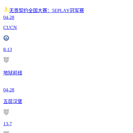
无畏契约全国大赛：5EPLAY冠军赛
04-28
CUCN
8
-
13
地狱前线
04-28
五层汉堡
13
-
7