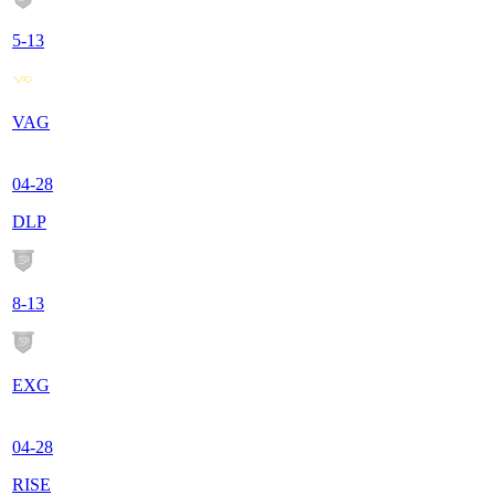
5
-
13
VAG
04-28
DLP
8
-
13
EXG
04-28
RISE