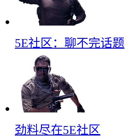
5E社区：聊不完话题
劲料尽在5E社区