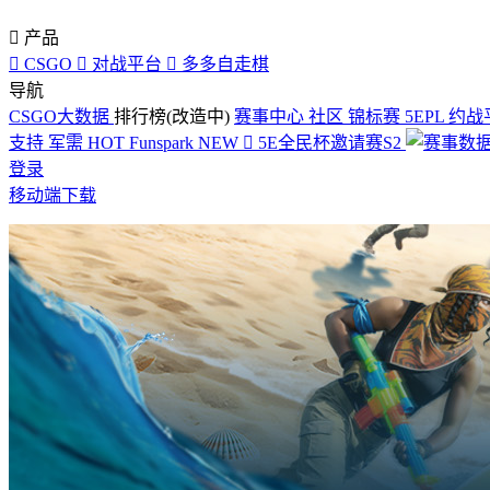

产品

CSGO

对战平台

多多自走棋
导航
CSGO大数据
排行榜(改造中)
赛事中心
社区
锦标赛
5EPL
约战
支持
军需
HOT
Funspark
NEW

5E全民杯邀请赛S2
登录
移动端下载