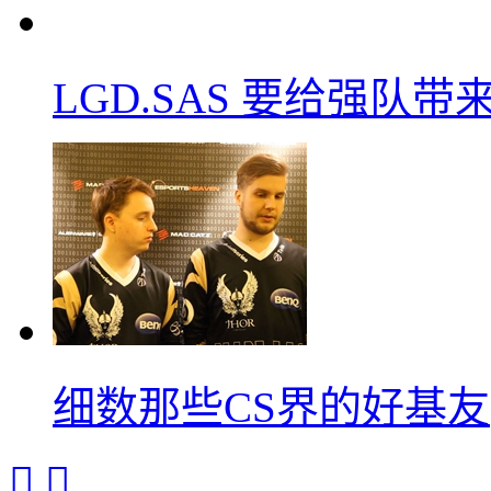
LGD.SAS 要给强队带
细数那些CS界的好基友

