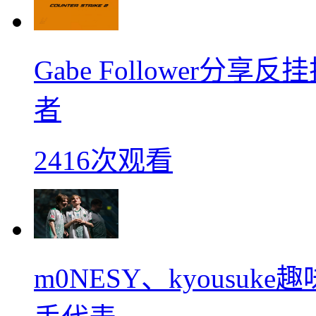
Gabe Follower
者
2416次观看
m0NESY、kyousu