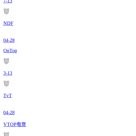
7
-
13
NDF
04-28
OnTop
3
-
13
TvT
04-28
VTOP电竞