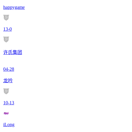
happygame
13
-
0
许氏集团
04-28
龙吟
10
-
13
iLong