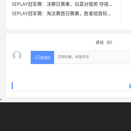
5EPLAY冠军赛：决赛日赛果，白菜对我笑 夺得总冠军
5EPLAY冠军赛：淘汰赛首日赛果，胜者组首轮对决结束
评论
（0）

选战队
+
网站导航