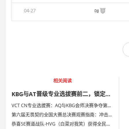
04-27
DJJ
相关阅读
KBG与AT晋级专业选拔赛前二，锁定VCTCN第二赛段季后赛入围赛
VCT CN专业选拔赛：AQ与KBG会师决赛争夺第一张VCT入围赛门票
第六届无畏契约全国大赛总决赛观赛指南：冲击上海冠军赛！
恭喜5E赛道战队-HVG（白菜对我笑）获得全民赛道冠军，晋级全国大赛总决赛