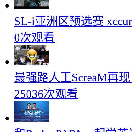
SL-i亚洲区预选赛 xccurat
0次观看
最强路人王ScreaM再
25036次观看