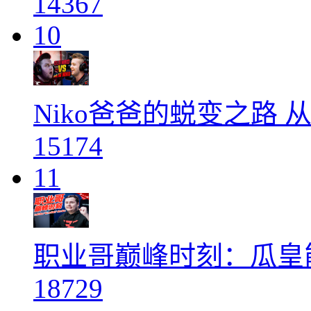
14367
10
Niko爸爸的蜕变之路 从M
15174
11
职业哥巅峰时刻：瓜皇能
18729