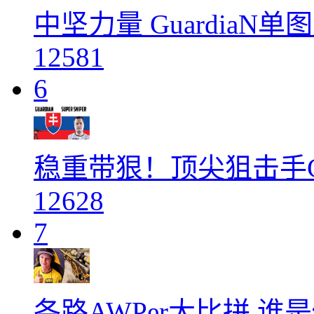
中坚力量 GuardiaN
12581
6
稳重带狠！顶尖狙击手Gu
12628
7
各路AWPer大比拼 谁