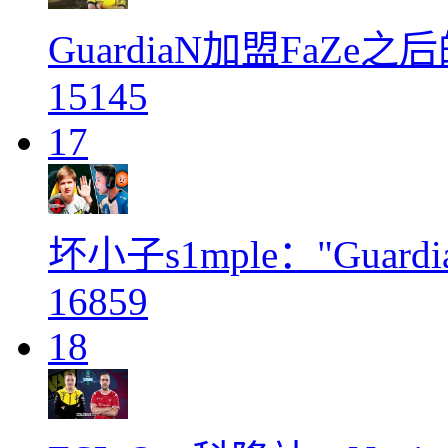
GuardiaN加盟FaZe
15145
17
坏小子s1mple："Guar
16859
18