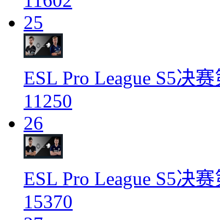
11602
25
ESL Pro League S5
11250
26
ESL Pro League S5
15370