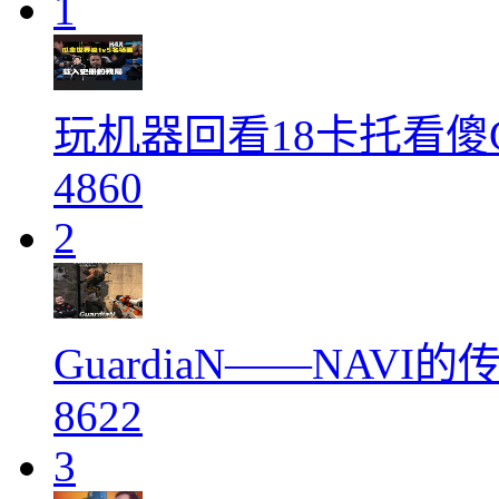
1
玩机器回看18卡托看傻Gu
4860
2
GuardiaN——NAV
8622
3