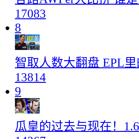
17083
8
智取人数大翻盘 EPL
13814
9
瓜皇的过去与现在！1.