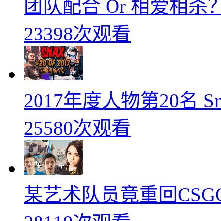
团队配合 Or 相爱相杀？
23398次观看
2017年度人物第20名 
25580次观看
某艺术队员竟重回CSG