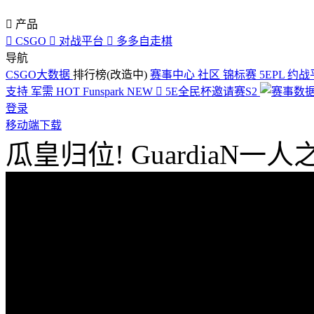

产品

CSGO

对战平台

多多自走棋
导航
CSGO大数据
排行榜(改造中)
赛事中心
社区
锦标赛
5EPL
约战
支持
军需
HOT
Funspark
NEW

5E全民杯邀请赛S2
登录
移动端下载
瓜皇归位! GuardiaN一人