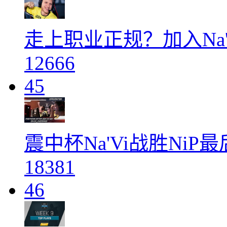
走上职业正规？加入Na'V
12666
45
震中杯Na'Vi战胜Ni
18381
46