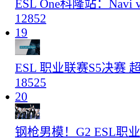
ESL One科隆站：Navi 
12852
19
ESL 职业联赛S5决赛 超
18525
20
钢枪男模！G2 ESL职