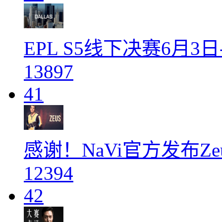
EPL S5线下决赛6月3
13897
41
感谢！NaVi官方发布Z
12394
42