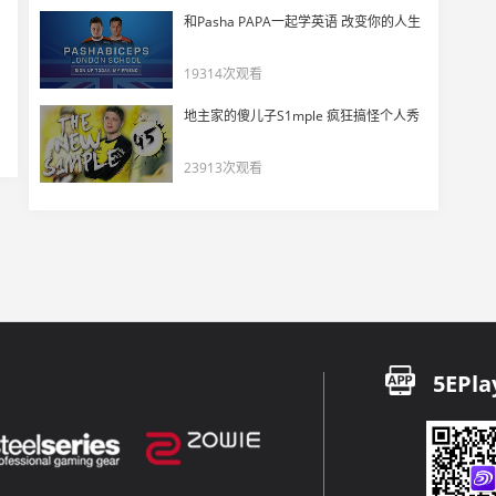
NAF的那颗火的正确扔法
和Pasha PAPA一起学英语 改变你的人生
17
5520
19314次观看
飞出来三头牛，什么招能打！！
地主家的傻儿子S1mple 疯狂搞怪个人秀
18
7060
23913次观看
全程最佳第六人（敌方限定）
19
5895
LVG各种脑淤血操作被弹幕狂喷打假赛
20
5285
EliGE抢VIP身位挡住s1mple给CSBOY看笑了
5EPla
21
8764
玩CS的都知道甜妹不一定是甜妹
22
11245