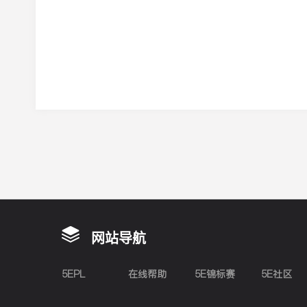
网站导航
5EPL
在线帮助
5E锦标赛
5E社区