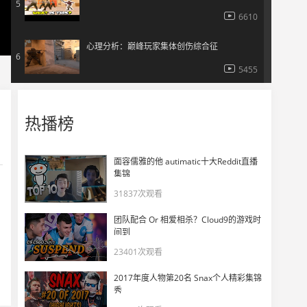
5
6610
心理分析：巅峰玩家集体创伤综合征
6
5455
游戏日常-等就是这一天
7
热播榜
4485
爱像垃圾被你丢弃
面容儒雅的他 autimatic十大Reddit直播
8
集锦
10952
31837次观看
IEM达拉斯抽象瞬间
9
团队配合 Or 相爱相杀？Cloud9的游戏时
11082
间到
23401次观看
游戏日常-正宗铁头功
10
2017年度人物第20名 Snax个人精彩集锦
4020
秀