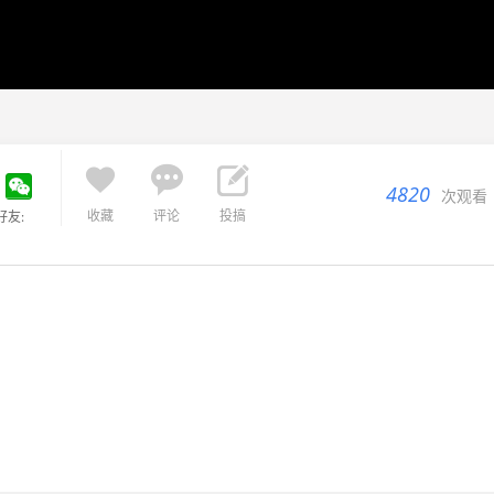



4820
次观看
收藏
评论
投搞
好友: