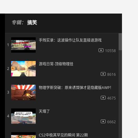
专辑：
搞笑
手残实录：这波操作让队友直接退游戏
1
10558
游戏日常-顶级物理挂
2
8616
物理学新突破：原来诱饵弹才是隐藏版AWP！
3
4675
天塌了
4
6662
CS2中极其罕见的瞬间 第22期