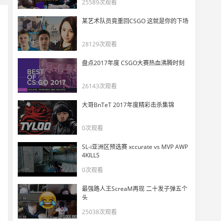
喜欢丑的
25589次观看
11
6636
某艺术队员竟重回CSGO 这就是你的下场
史诗级对局：双方默契互送ACE（全场一起送）！
28129次观看
12
5395
盘点2017年度 CSGO大赛热血沸腾时刻
CSGO海底捞
13
26143次观看
10632
大哥BnTeT 2017年度精彩击杀集锦
CS2史上最搞笑的镜头Top100！
14
0次观看
6824
SL-i亚洲区预选赛 xccurate vs MVP AWP
CS混学家：混子的深度教学
4KILLS
15
0次观看
4980
最强路人王ScreaM再现 二十发子弹五个
玩机器难绷一大早导播突然一顿乱切！
头
16
5150
25038次观看