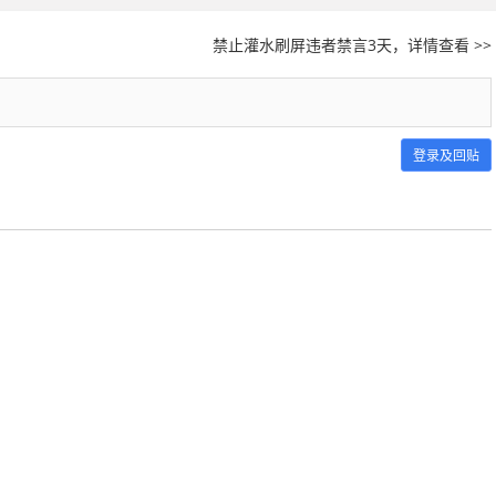
禁止灌水刷屏违者禁言3天，详情查看 >>
登录及回贴