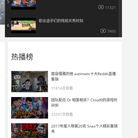
5
11321
职业选手们的残局天秀时刻
6
7460
职业选手的疯狂时刻——2025.5月
7
热播榜
11423
【HLTV出品】再见，卡托维兹——历届高光集锦
8
面容儒雅的他 autimatic十大Reddit直播
6926
集锦
31814次观看
259聊莱昂凯说自己和kennys合办青训
9
团队配合 Or 相爱相杀？Cloud9的游戏时
6518
间到
23397次观看
Inferno经典战术
10
2017年度人物第20名 Snax个人精彩集锦
6235
秀