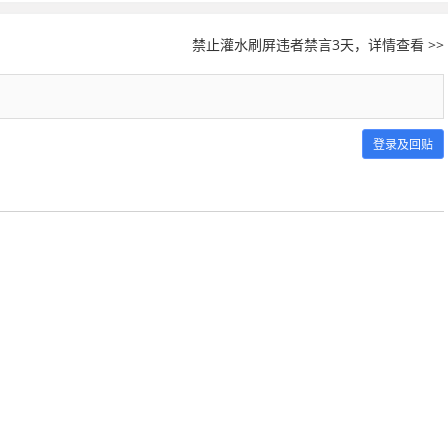
禁止灌水刷屏违者禁言3天，详情查看 >>
登录及回贴