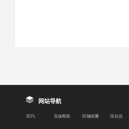
网站导航
5EPL
在线帮助
5E锦标赛
5E社区