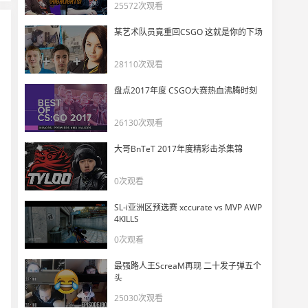
Hooxi被G2管理层恶心过？
25572次观看
11
4925
某艺术队员竟重回CSGO 这就是你的下场
DANK1NG再战5EPL险些翻盘
28110次观看
12
12185
盘点2017年度 CSGO大赛热血沸腾时刻
直播效果爆炸！游戏中途学道具？
13
26130次观看
7920
大哥BnTeT 2017年度精彩击杀集锦
DANK1NG神了，背身USP 12发中1！
14
0次观看
9228
SL-i亚洲区预选赛 xccurate vs MVP AWP
Vitality真正创造历史！——IEM达拉斯最佳镜头
4KILLS
15
6574
0次观看
最强路人王ScreaM再现 二十发子弹五个
我们还在继续！——ZywOo
16
头
6100
25030次观看