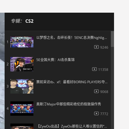
专辑：
CS2
以梦想之名，击碎长夜！5ENC总决赛highlights
1
9246
5E全国大赛：AI击杀集锦
2
11358
赛前采访tb、xf：最看好BORING PLAYERS夺冠 另外AI个人实力很强
3
9068
奥斯汀Major中那些精彩绝伦的极致操作秀
4
7772
【ZywOo出品】ZywOo那些让人难以置信的“神仙操作”