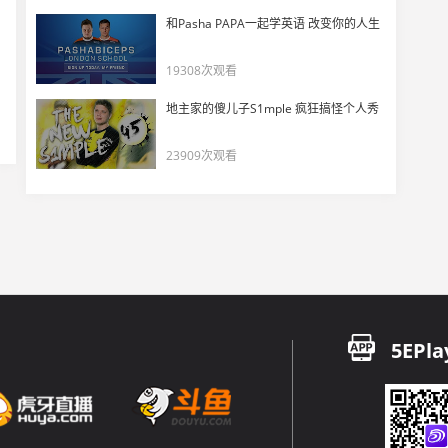
IEM达拉斯最佳残局镜头
和Pasha PAPA一起学英语 改变你的人生
17
7836
19308次观看
【HLTV出品】IEM达拉斯2025 高光集锦
地主家的傻儿子S1mple 疯狂搞怪个人秀
18
6888
23909次观看
IEM达拉斯2025 高燃集锦来啦！
19
11741
这是我玩CS以来见过最有意识的打法！
20
5585
开了就是开了？ZywOo VAC操作看呆CSBOY
21
5EPla
5090
“ 钻石不过是一块坚持到底的煤炭”
22
5995