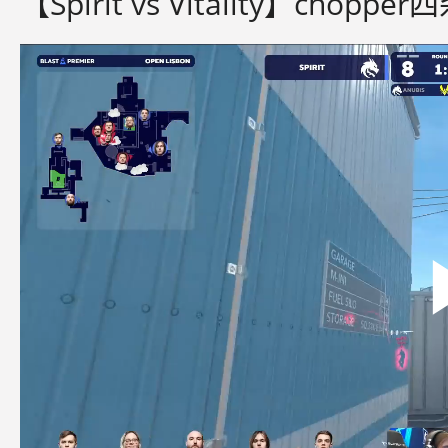
【Spirit vs Vitality】chop