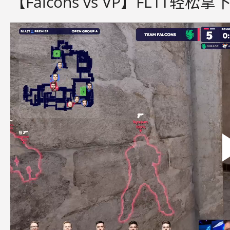
【Falcons vs VP】FL1T轻松拿