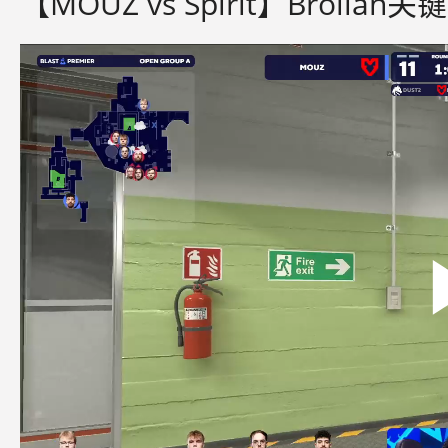
【MOUZ vs Spirit】Broll