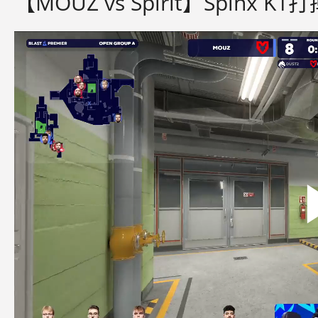
【MOUZ vs Spirit】Spinx