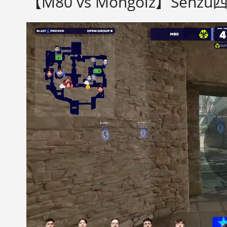
【M80 vs Mongolz】Se