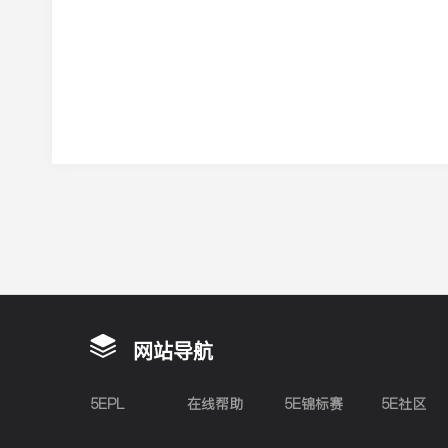
网站导航
5EPL
在线帮助
5E锦标赛
5E社区