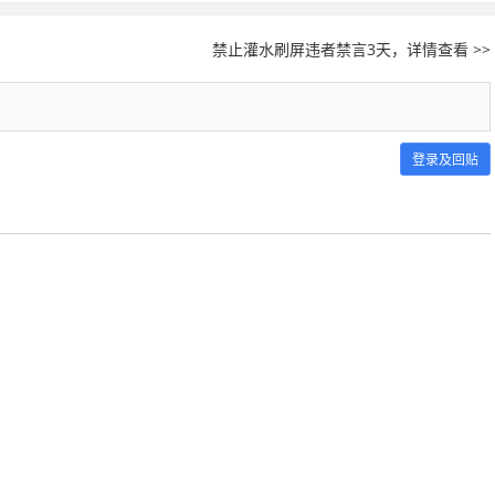
禁止灌水刷屏违者禁言3天，详情查看 >>
登录及回贴