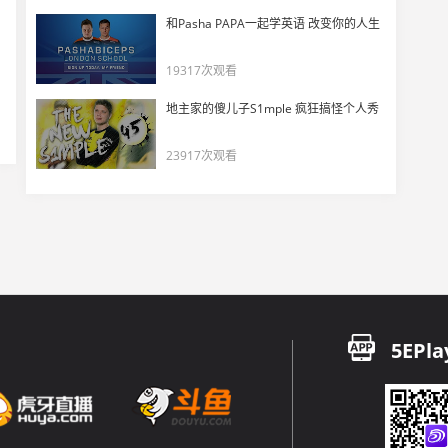
DANK1NG看degster被Senzu偷背身讲了个Senzu趣事
和Pasha PAPA一起学英语 改变你的人生
17
4755
19317次观看
BLAST Lisbon 2025 最佳片段
地主家的傻儿子S1mple 疯狂搞怪个人秀
18
6275
23917次观看
最佳搞笑瞬间- BLAST里斯本公开赛 2025
19
10042
当顶级粉丝遇到神级导播
20
10290
BLAST里斯本2025-那些让解说沸腾的极限操作！
21
5EPla
6155
世界级名场面 ZywOo用三颗子弹完成不可能的残局
22
6816