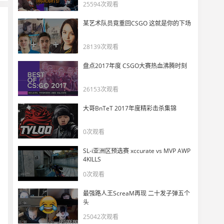
无心插柳柳成荫，MongolZ顶级战术？C4当闪用！
25594次观看
11
6120
某艺术队员竟重回CSGO 这就是你的下场
DANK1NG难绷 弹幕说MongolZ教练出车祸没了。
28139次观看
12
7498
盘点2017年度 CSGO大赛热血沸腾时刻
玩机器看mzinho五杀Faze五个头！
13
26153次观看
3606
大哥BnTeT 2017年度精彩击杀集锦
senzu把包当诱饵弹使
14
0次观看
4000
SL-i亚洲区预选赛 xccurate vs MVP AWP
玩机器看MongolZ 2-1 Complexity，910空枪输掉比赛
4KILLS
15
4290
0次观看
最强路人王ScreaM再现 二十发子弹五个
莱昂凯谈Techno视力有问题 可能要被下放换人！
16
头
6996
25042次观看