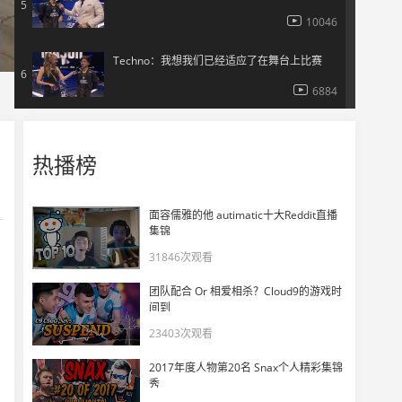
5
10046
Techno：我想我们已经适应了在舞台上比赛
6
6884
Major首个冥场面！保枪时喷漆被对面缴枪➕嘲讽
7
热播榜
4745
Jee谈MongolZ办偷分比赛 破防怒喷：太贱了！
8
面容儒雅的他 autimatic十大Reddit直播
4145
集锦
31846次观看
259看Vitality图一轻松血虐MongolZ
9
团队配合 Or 相爱相杀？Cloud9的游戏时
4235
间到
23403次观看
玩机器看MongolZ战胜Liquid赛后数据
10
2017年度人物第20名 Snax个人精彩集锦
7014
秀