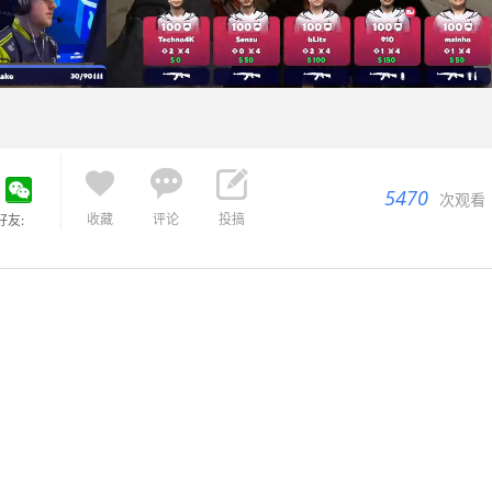



5470
次观看
收藏
评论
投搞
好友: