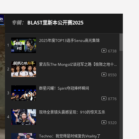
专辑：
BLAST里斯本公开赛2025
2025年度TOP13选手Senzu高光集锦
1
6738
蒙古队The MongolZ谈冠军之路【极限之地十年】
2
8550
群星闪耀！Spirit夺冠捧杯瞬间
3
8776
现场全景镜头震撼呈现：910的惊天五杀
4
9320
Techno：我觉得是时候复仇Vitality了