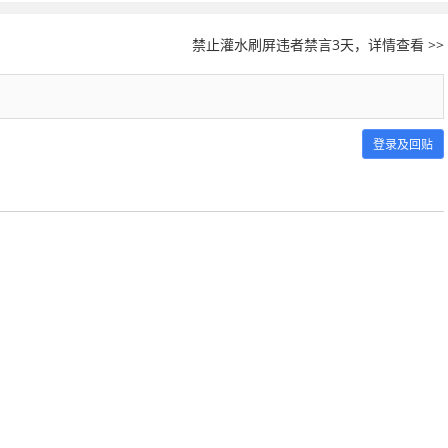
禁止灌水刷屏违者禁言3天，详情查看 >>
登录及回贴