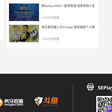
马西西看Spirit夺冠后各大社区评论和选手官推
和Pasha PAPA一起学英语 改变你的人生
17
7408
19308次观看
DANK1NG解说Spirit加时夺冠时刻！
地主家的傻儿子S1mple 疯狂搞怪个人秀
18
7416
23909次观看
Spirit PGL阿斯塔纳站夺得冠军！比分3:1！
19
4585
玩机器对比Astralis跟Spirit的个人数据
20
7826
玩机器看PGL淘汰赛战队出炉
21
5EPla
9422
玩机器看傻手枪局donk和shiro合砍五杀！
22
6362