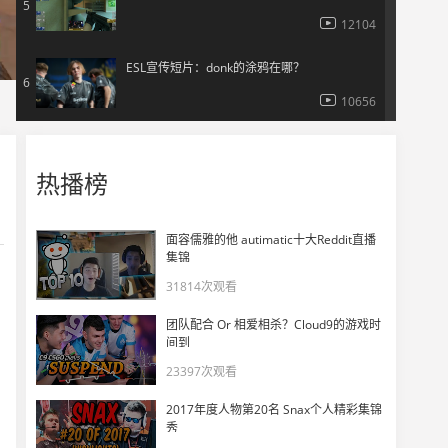
5
12104
ESL宣传短片：donk的涂鸦在哪？
6
10656
Spirit带你参观克拉科夫训练室
7
热播榜
7268
群星闪耀！Spirit夺冠捧杯瞬间
8
面容儒雅的他 autimatic十大Reddit直播
8770
集锦
31814次观看
Spirit夺冠采访 chopper：能和这个团队并肩作战真是太美妙了
9
团队配合 Or 相爱相杀？Cloud9的游戏时
8304
间到
23397次观看
IEM科隆2025 Spirit捧杯时刻
10
2017年度人物第20名 Snax个人精彩集锦
9526
秀