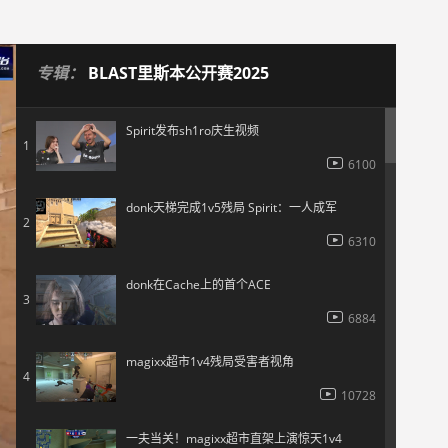
专辑：
BLAST里斯本公开赛2025
Spirit发布sh1ro庆生视频
1
6100
donk天梯完成1v5残局 Spirit：一人成军
2
6310
donk在Cache上的首个ACE
3
6884
magixx超市1v4残局受害者视角
4
10728
一夫当关！magixx超市直架上演惊天1v4