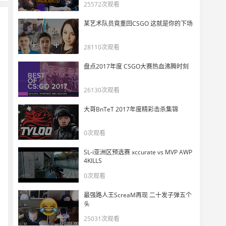
chopper：很糟糕，我想大家都期待我们能走更远
25572次观看
11
10258
某艺术队员竟重回CSGO 这就是你的下场
【选手POV】donk和magixx天梯大杀四方！
28110次观看
12
6608
盘点2017年度 CSGO大赛热血沸腾时刻
【PGL阿斯塔纳2025】Team Spirit夺冠捧杯时刻！
13
26130次观看
4780
大哥BnTeT 2017年度精彩击杀集锦
肌肉派美丽时刻chopper 1v3、donk 1v4连拿两分绝杀！
14
0次观看
7746
SL-i亚洲区预选赛 xccurate vs MVP AWP
玩机器看Spirit 3-1 Astralis 夺冠PGL！
4KILLS
15
6215
0次观看
最强路人王ScreaM再现 二十发子弹五个
advent看donk赛点局20s 1v4和chopper极限1v3
16
头
4805
25031次观看