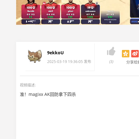

9ekkoU
2025-03-19 19:36:05 发布
(3)
分享给
视频描述:
准！magixx AK回防拿下四杀