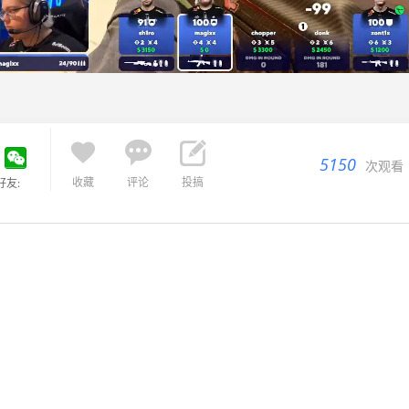



5150
次观看
收藏
评论
投搞
好友: