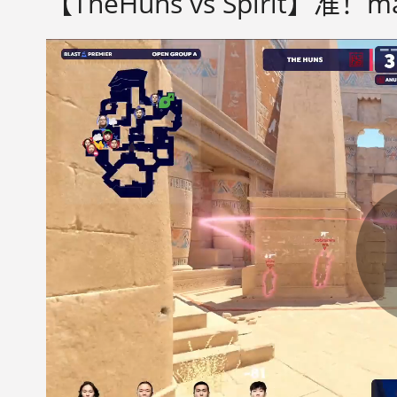
【TheHuns vs Spirit】准