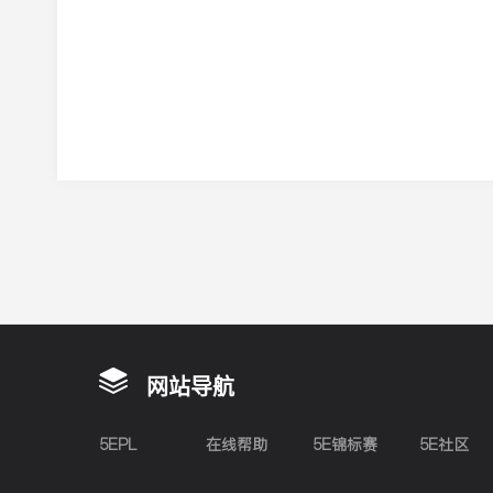
网站导航
5EPL
在线帮助
5E锦标赛
5E社区