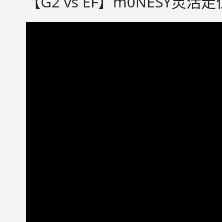
【G2 vs EF】m0NESY灵活