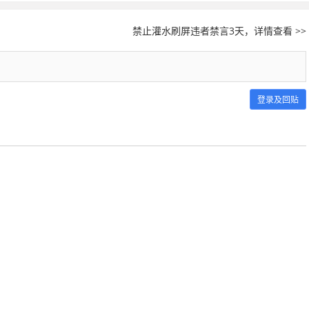
禁止灌水刷屏违者禁言3天，详情查看 >>
登录及回贴