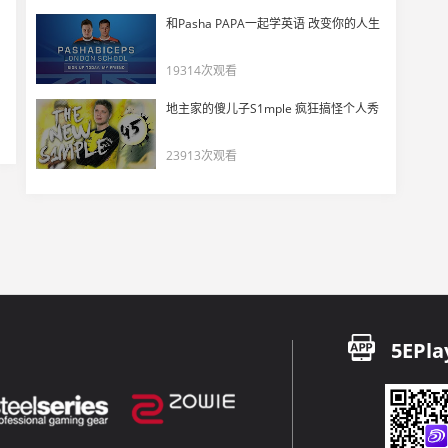
玩机器看m0NESY手枪局三杀直接互动
和Pasha PAPA一起学英语 改变你的人生
17
5405
19314次观看
m0NESY：爹，你没死啊！你还活着啊
地主家的傻儿子S1mple 疯狂搞怪个人秀
18
12182
23913次观看
DANK1NG看傻 m0NESY盲狙混烟穿墙爆头
19
6055
m0NESY：我们将夺冠 Major和达拉斯
20
10446
玩机器看m0NESY盲狙混烟爆头杀死比赛！
21
5EPla
11576
六百六十六~m0NESY演都不演了
22
5035