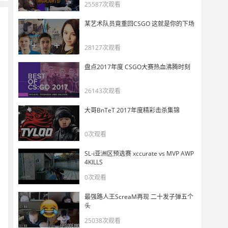
m0NESY的赛前热身
25587次观看
11
6360
某艺术队员竟重回CSGO 这就是你的下场
m0NESY香蕉道赏心悦目的狙杀！太快了m0NESY！
28127次观看
12
4685
盘点2017年度 CSGO大赛热血沸腾时刻
黄色闪光m0NESY！一把大狙开局直接打掉两个
13
26143次观看
6538
大哥BnTeT 2017年度精彩击杀集锦
m0NESY在仅剩4HP的情况下完成1v2残局
14
0次观看
5965
SL-i亚洲区预选赛 xccurate vs MVP AWP
玩机器看图二m0NESY重返榜首，将比赛拖入Inferno决胜图
4KILLS
15
7460
0次观看
最强路人王ScreaM再现 二十发子弹五个
m0NESY展现细节预瞄杀死双架，玩机器直呼
16
头
4830
25038次观看