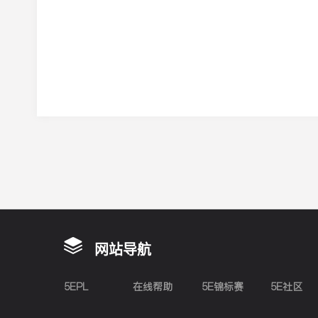
网站导航
5EPL
在线帮助
5E锦标赛
5E社区