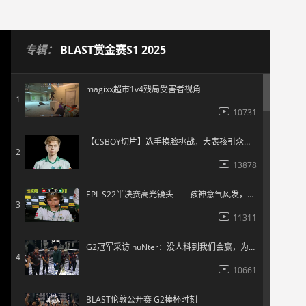
专辑：
BLAST赏金赛S1 2025
magixx超市1v4残局受害者视角
1
10731
【CSBOY切片】选手换脸挑战，大表孩引众人爆笑
2
13878
EPL S22半决赛高光镜头——孩神意气风发，总监燃尽自己！
3
11311
G2冠军采访 huNter：没人料到我们会赢，为此我们拼尽了全力
4
10661
BLAST伦敦公开赛 G2捧杯时刻