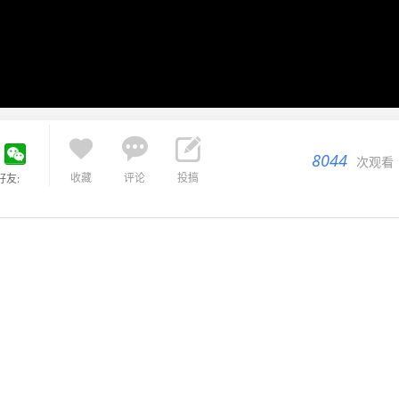



8044
次观看
收藏
评论
投搞
好友: