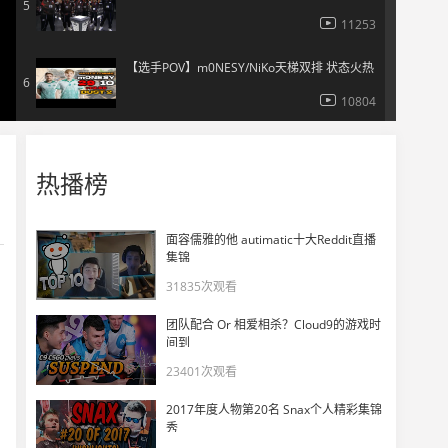
5
11253
【选手POV】m0NESY/NiKo天梯双排 状态火热
6
10804
玉麒麟高校赛最后一舞：NiKo携手m0NESY作嘉宾对阵TYLOO、LVG
7
热播榜
14810
【5.28】m0NESY三排撞车s1mple,前goat惨遭零封
8
面容儒雅的他 autimatic十大Reddit直播
7210
集锦
31835次观看
和职业选手们一起猜major
9
团队配合 Or 相爱相杀？Cloud9的游戏时
11422
间到
23401次观看
m0NESY四滴血身法秀戏耍，秀死了mezii！
10
2017年度人物第20名 Snax个人精彩集锦
5295
秀