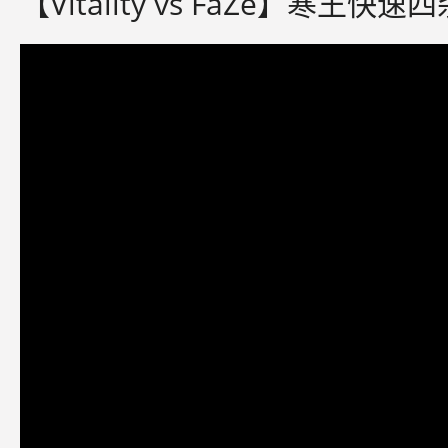
【Vitality vs FaZe】寒王