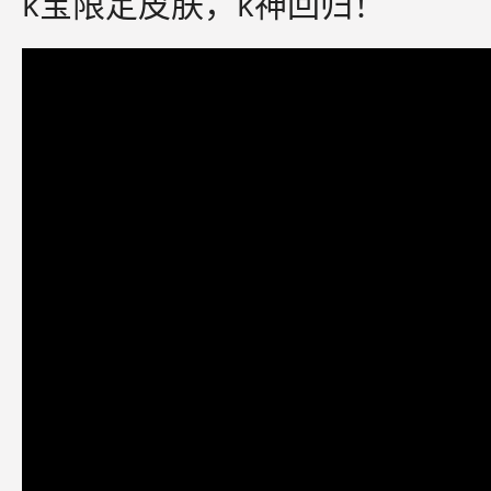
k宝限定皮肤，k神回归！