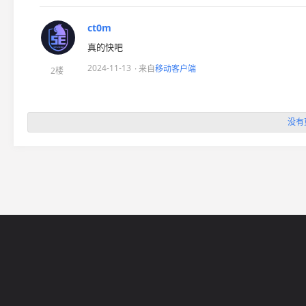
ct0m
真的快吧
2024-11-13
· 来自
移动客户端
2楼
没有
网站导航
5EPL
在线帮助
5E锦标赛
5E社区