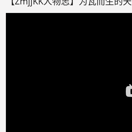
【ZmjjKK人物志】为瓦而生的