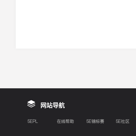
网站导航
5EPL
在线帮助
5E锦标赛
5E社区