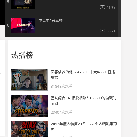
5
4195
电竞史5冠真神
6
3850
面对G2同样的战术，EDG和T1 两种不同的处理....
7
热播榜
5270
双冠哨位Meteor如何单摸 // 职业级防守秘籍
面容儒雅的他 autimatic十大Reddit直播
8
集锦
4265
31848次观看
米神Meteor - 超级大心脏，职业选手精彩集锦！
9
团队配合 Or 相爱相杀？Cloud9的游戏时
4705
间到
23404次观看
职业选手BuZz - 神鬼二象性，冠军决斗精彩集锦！
10
2017年度人物第20名 Snax个人精彩集锦
6604
秀