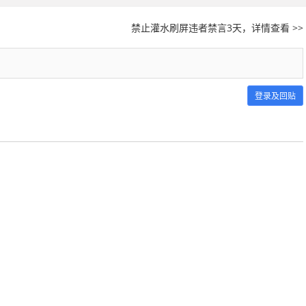
禁止灌水刷屏违者禁言3天，详情查看 >>
登录及回贴