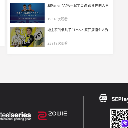
【EDG vs T1】四强首战 球球72杀封神，带队晋级胜决！
和Pasha PAPA一起学英语 改变你的人生
17
8968
19318次观看
EDG 2-1 T1 对位数据雷达图 责任神球球72杀摧毁T1！危难当前，唯有责任！
地主家的傻儿子S1mple 疯狂搞怪个人秀
18
5315
23919次观看
再送回家？EDG再战T1！曼谷淘汰赛战力分析！
19
5290
TE 0-2 T1 对位数据雷达图 小Kai尽力局一绿带四红，告别曼谷
20
5530
【赛后群访】LuoK1ng：今天状态太差了 教练：莲花跟阵容没有关系
5EPla
21
5030
【T1 vs TE】自选图被速通，TE遗憾告别曼谷大师赛！
22
4210