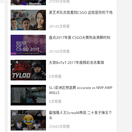
职业选手Stax - 韩国队长，冠军指挥精彩集锦！
25599次观看
11
6876
某艺术队员竟重回CSGO 这就是你的下场
stax十大名场面 // 最好的韩国队长！
28145次观看
12
9056
盘点2017年度 CSGO大赛热血沸腾时刻
【G2 vs T1】二号种子连胜四个联赛冠军 jawgemo、Meteor各自燃尽！
13
26160次观看
4500
大哥BnTeT 2017年度精彩击杀集锦
T1败决复仇成功背后的细节战术改动
14
0次观看
4415
SL-i亚洲区预选赛 xccurate vs MVP AWP
红黑榜：止步季军！T1刷新上限，EDG病根在哪？
4KILLS
15
0次观看
4905
最强路人王ScreaM再现 二十发子弹五个
EDG不敌T1告别曼谷大师赛，节奏：张钊醒得太晚了，球球扛不动了
头
16
8034
25043次观看