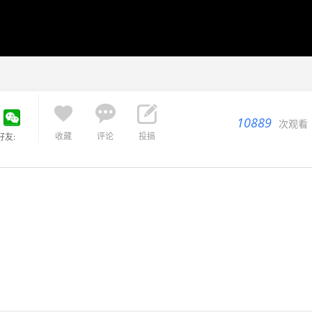



10889
次观看
收藏
评论
投搞
好友: