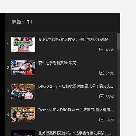
专辑：
T1
节奏谈T1教练加入EDG：他们内战区外战吊和EDG绝配
1
4695
职业选手看新英雄“禁灭”
2
6105
DRG 0-2 T1 对位数据雷达图 福乐星干的又大又多又快！
3
8590
Demon1加入DRG首秀 一胜难求CN赛区遭遇天崩开局
4
5420
北美假赛掮客疑似与T1选手合作重注买输，赢下10万刀