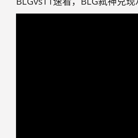
BLGvsT1速看，BLG弑神