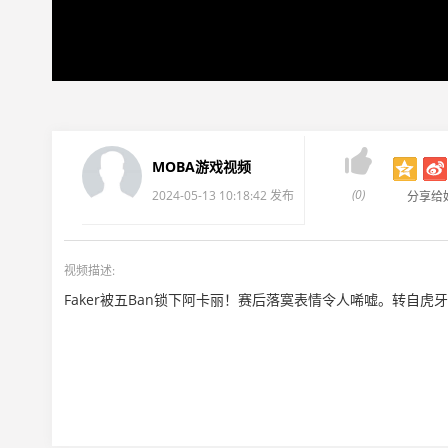

MOBA游戏视频
(0)
2024-05-13 10:18:42 发布
分享给
视频描述:
Faker被五Ban锁下阿卡丽！赛后落寞表情令人唏嘘。转自虎