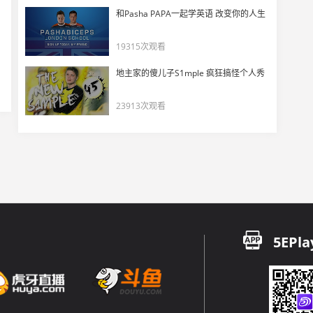
valyn：BLG在石油杯上对我们喊CNNN，冠军赛再见要打爆他们
和Pasha PAPA一起学英语 改变你的人生
17
6800
19315次观看
BLG whzy 赛后采访：谢谢大家来看我们的比赛！
地主家的傻儿子S1mple 疯狂搞怪个人秀
18
4110
23913次观看
Kai一绿带四红让一追二终结BLG连胜！
19
4810
BLG 2-0 TEC对位数据雷达图 K哥41杀
20
3781
BLG三连胜锁定季后赛，体坛遭遇赛段三连败！
5EPla
21
4575
【TEC vs BLG】Knight两图41杀！Levius一红带四绿！
22
3895