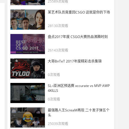
25589次观看
2025 VCT CN年度总冠军 BLG全队精彩操作集锦
11
5730
某艺术队员竟重回CSGO 这就是你的下场
XCC整活问王昊哲能不能加入BLG，王昊哲：我们去天禄打major！
28130次观看
12
5815
盘点2017年度 CSGO大赛热血沸腾时刻
BLG终于夺冠！康哥夜露是区！
13
26143次观看
6240
大哥BnTeT 2017年度精彩击杀集锦
2025 VCT CN 年度总决赛FMVP whzy 高光回顾
14
0次观看
5575
SL-i亚洲区预选赛 xccurate vs MVP AWP
荔枝看王昊哲拿FMVP发言笑嘻：谁在粉这么一个糖比啊
4KILLS
15
0次观看
4590
最强路人王ScreaM再现 二十发子弹五个
王昊哲赛后采访：希望康康永远是我心中的第一决斗
头
16
4805
25039次观看