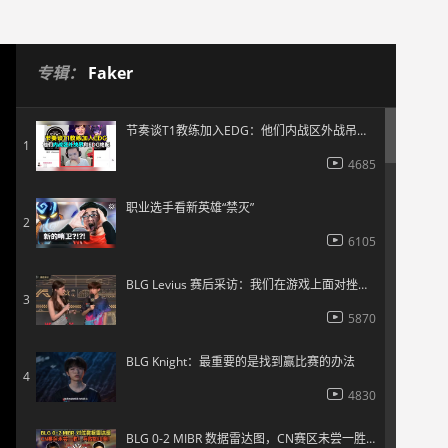
专辑：
Faker
节奏谈T1教练加入EDG：他们内战区外战吊和EDG绝配
1
4685
职业选手看新英雄“禁灭”
2
6105
BLG Levius 赛后采访：我们在游戏上面对挫折的心态需要再精进一下
3
5870
BLG Knight：最重要的是找到赢比赛的办法
4
4830
BLG 0-2 MIBR 数据雷达图，CN赛区未尝一胜！