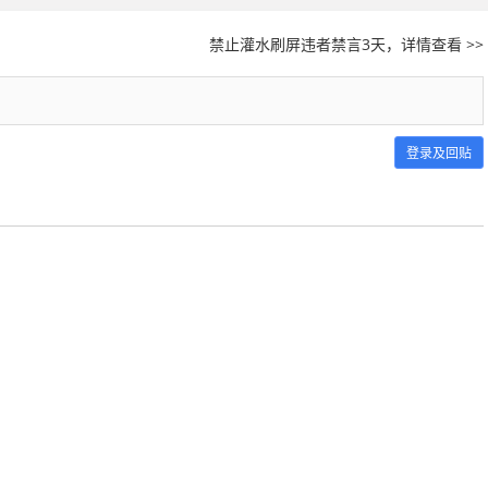
禁止灌水刷屏违者禁言3天，详情查看 >>
登录及回贴