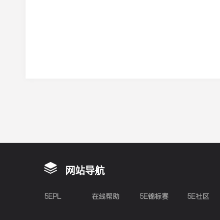
网站导航
5EPL
在线帮助
5E锦标赛
5E社区