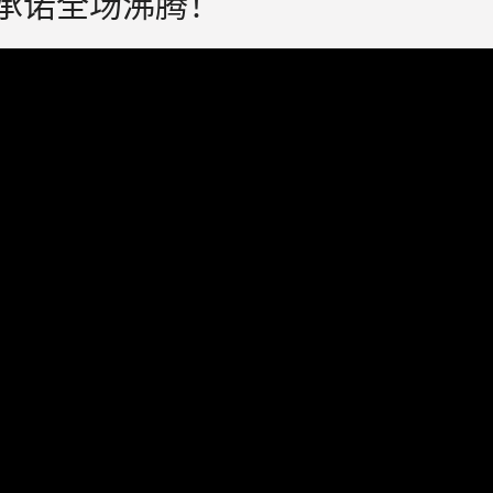
兑现承诺全场沸腾！