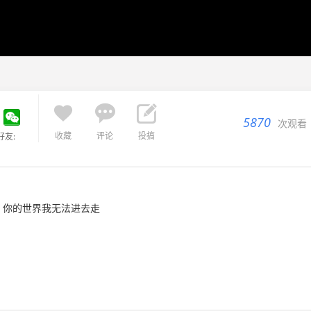



5870
次观看
收藏
评论
投搞
好友:
牙 你的世界我无法进去走