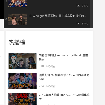
5
9430
BLG Knight 赛后采访：局中状态没有很好的调整过来
6
5780
BLG晋级之路 | 无畏契约巴黎全球冠军赛
7
热播榜
7642
BLG战队巡礼 | 无畏契约巴黎全球冠军赛
面容儒雅的他 autimatic十大Reddit直播
8
集锦
9110
31838次观看
DRG 0-2 T1 对位数据雷达图 福乐星干的又大又多又快！
9
团队配合 Or 相爱相杀？Cloud9的游戏时
8588
间到
23401次观看
Demon1加入DRG首秀 一胜难求CN赛区遭遇天崩开局
10
2017年度人物第20名 Snax个人精彩集锦
5405
秀