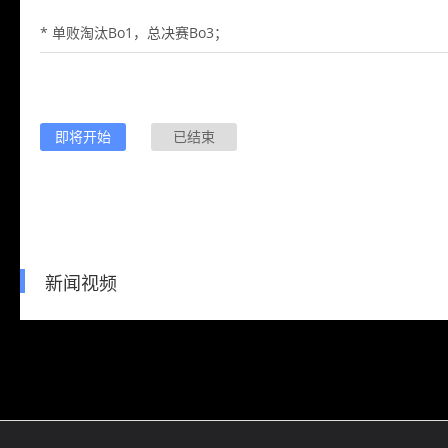
* 单败淘汰Bo1，总决赛Bo3；
即将开始
已结束
新闻视频