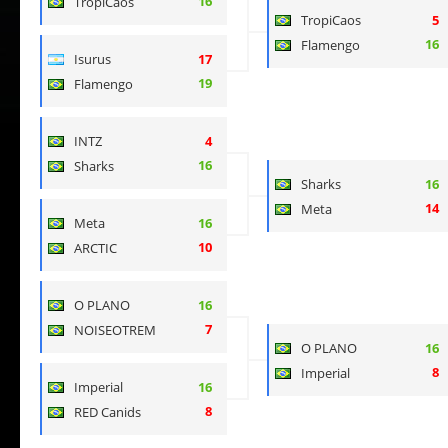
16
TropiCaos
TropiCaos
5
16
Flamengo
Isurus
17
19
Flamengo
INTZ
4
16
Sharks
Sharks
16
14
Meta
Meta
16
10
ARCTIC
O PLANO
16
7
NOISEOTREM
O PLANO
16
8
Imperial
Imperial
16
8
RED Canids