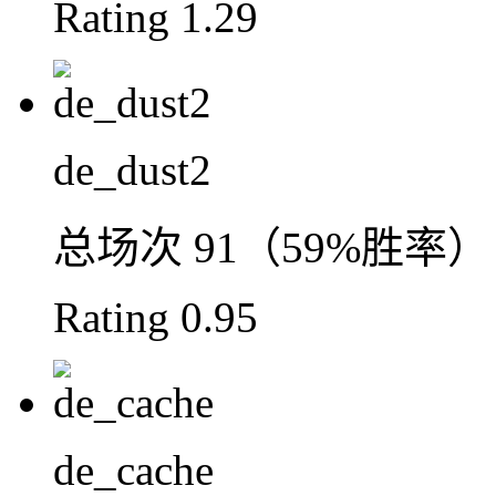
Rating
1.29
de_dust2
总场次
91（59%胜率）
Rating
0.95
de_cache