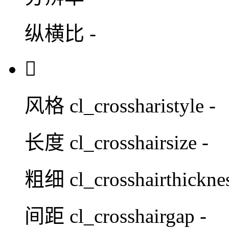
纵横比
-

风格
cl_crossharistyle -
长度
cl_crosshairsize -
粗细
cl_crosshairthicknes
间距
cl_crosshairgap -