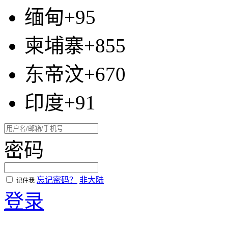
缅甸+95
柬埔寨+855
东帝汶+670
印度+91
密码
忘记密码？
非大陆
记住我
登录