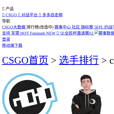

产品

CSGO

对战平台

多多自走棋
导航
CSGO大数据
排行榜(改造中)
赛事中心
社区
锦标赛
5EPL
约战
支持
军需
HOT
Funspark
NEW

5E全民杯邀请赛S2
登录
移动端下载
CSGO首页
>
选手排行
>
c